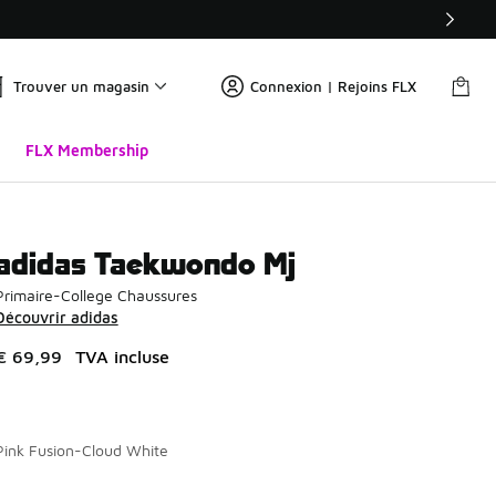
Trouver un magasin
Connexion | Rejoins FLX
FLX Membership
adidas Taekwondo Mj
Primaire-College Chaussures
Découvrir adidas
€ 69,99
TVA incluse
Pink Fusion-Cloud White
Page 1 sur 1 affichant 1 à 2 des 2 couleurs.
Merci de sélectionner un style
*