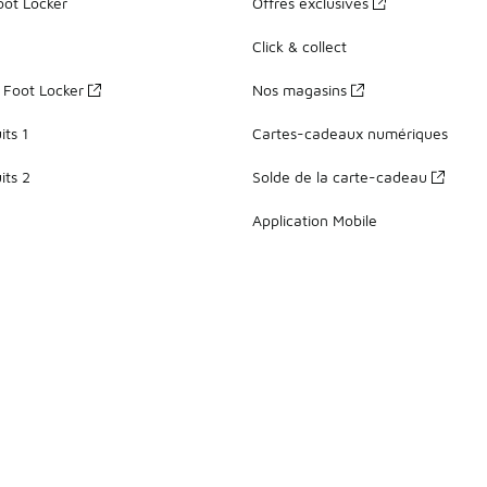
oot Locker
Offres exclusives
Click & collect
z Foot Locker
Nos magasins
ts 1
Cartes-cadeaux numériques
its 2
Solde de la carte-cadeau
Application Mobile