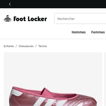
Ce lien ouvrira une nouvelle fenêtre
Hommes​
Femmes
Enfants
/
Chaussures
/
Tennis