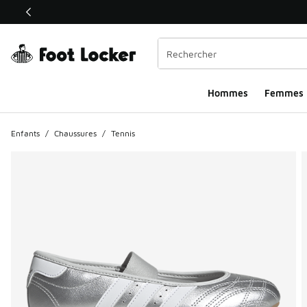
Ce lien ouvrira une nouvelle fenêtre
Hommes​
Femmes
Enfants
/
Chaussures
/
Tennis