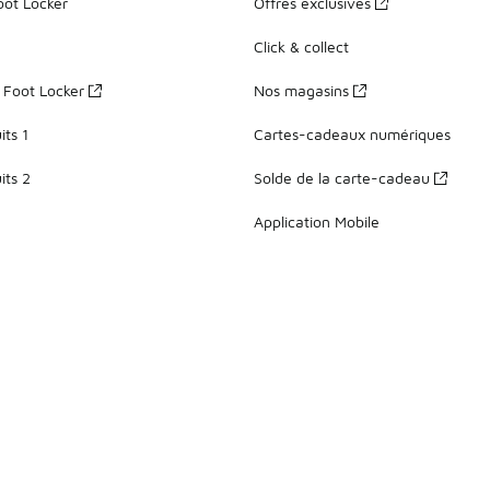
oot Locker
Offres exclusives
Click & collect
z Foot Locker
Nos magasins
ts 1
Cartes-cadeaux numériques
its 2
Solde de la carte-cadeau
Application Mobile