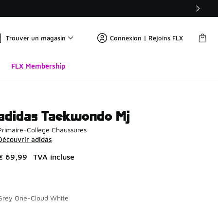
Trouver un magasin
Connexion | Rejoins FLX
FLX Membership
adidas Taekwondo Mj
Primaire-College Chaussures
Découvrir adidas
€ 69,99
TVA incluse
Grey One-Cloud White
Page 1 sur 1 affichant 1 à 2 des 2 couleurs.
Merci de sélectionner un style
*