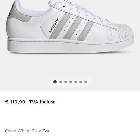
€ 119,99
TVA incluse
Cloud White-Grey Two
Merci de sélectionner un style
*
Page 1 sur 2 affichant 1 à 10 des 19 couleurs.