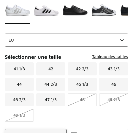
Sélectionner une taille
Tableau des tailles
41 1/3
42
42 2/3
43 1/3
44
44 2/3
45 1/3
46
46 2/3
47 1/3
48
48 2/3
49 1/3
Mode d'expédition