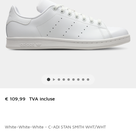
€ 109,99
TVA incluse
White-White-White - C-ADI STAN SMITH WHT/WHT
Merci de sélectionner un style
*
Page 1 sur 1 affichant 1 à 2 des 2 couleurs.