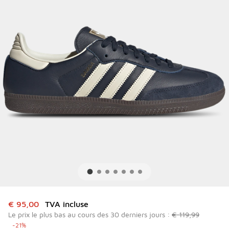
Cet article est en promotion. Prix en baisse de à € 95,00
€ 95,00
TVA incluse
Le prix le plus bas au cours des 30 derniers jours :
€ 119,99
-21%