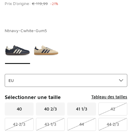
Prix D'origine:
€ 119,99
-21%
Ntnavy-Cwhite-Gum5
Page 1 sur 1 affichant 1 à 2 des 2 couleurs.
Merci de sélectionner un style
*
Sélectionner une taille
Tableau des tailles
40
40 2/3
41 1/3
42
42 2/3
43 1/3
44
44 2/3