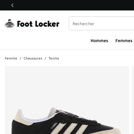
Ce lien ouvrira une nouvelle fenêtre
Hommes​
Femmes
Femme
/
Chaussures
/
Tennis