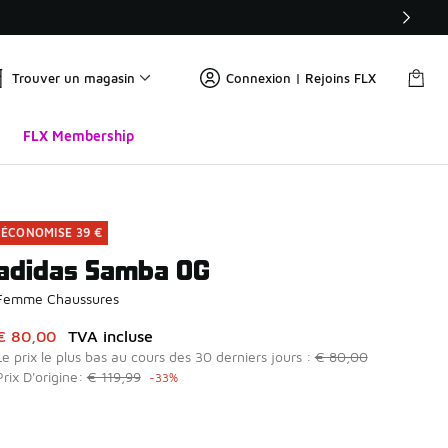
Trouver un magasin
Connexion | Rejoins FLX
FLX Membership
ÉCONOMISE 39 €
adidas Samba OG
Femme Chaussures
Cet article est en promotion. Prix en baisse de à € 80,00
€ 80,00
TVA incluse
Le prix le plus bas au cours des 30 derniers jours :
€ 80,00
Prix D'origine:
€ 119,99
-33%