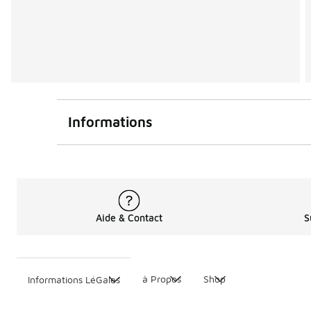
Informations
Aide & Contact
S
à Propos
Shop
Informations LéGales