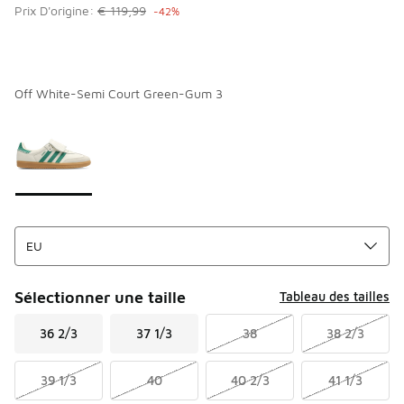
Prix D'origine:
€ 119,99
-42%
Off White-Semi Court Green-Gum 3
Page 1 sur 1 affichant 1 à 1 des 1 couleurs.
Merci de sélectionner un style
*
Sélectionner une taille
Tableau des tailles
36 2/3
37 1/3
38
38 2/3
39 1/3
40
40 2/3
41 1/3