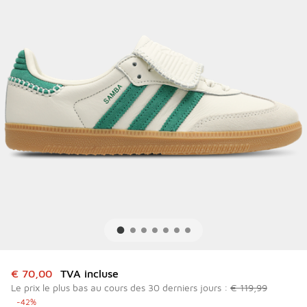
Cet article est en promotion. Prix en baisse de à € 70,00
€ 70,00
TVA incluse
Le prix le plus bas au cours des 30 derniers jours :
€ 119,99
-42%