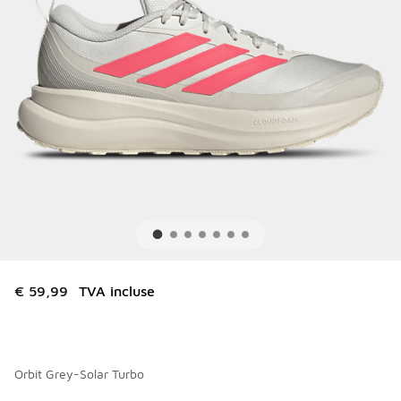
€ 59,99
TVA incluse
Orbit Grey-Solar Turbo
Merci de sélectionner un style
*
Page 1 sur 1 affichant 1 à 2 des 2 couleurs.