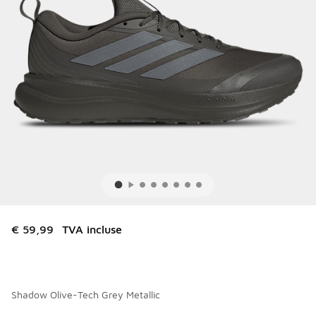
€ 59,99
TVA incluse
Shadow Olive-Tech Grey Metallic
Merci de sélectionner un style
*
Page 1 sur 1 affichant 1 à 3 des 3 couleurs.