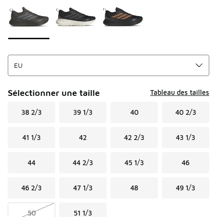
Sélectionner une taille
Tableau des tailles
38 2/3
39 1/3
40
40 2/3
41 1/3
42
42 2/3
43 1/3
44
44 2/3
45 1/3
46
46 2/3
47 1/3
48
49 1/3
50
51 1/3