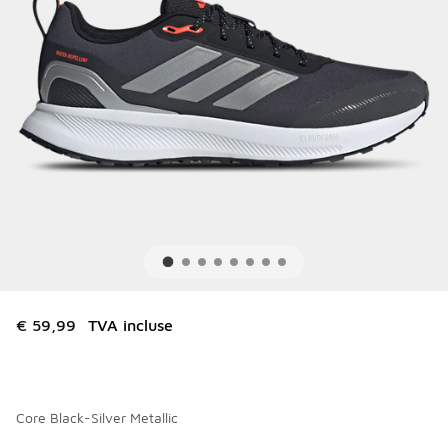
€ 59,99
TVA incluse
Core Black-Silver Metallic
Merci de sélectionner un style
*
Page 1 sur 1 affichant 1 à 2 des 2 couleurs.