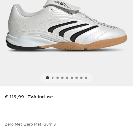
€ 119,99
TVA incluse
Zero Met-Zero Met-Gum 3
Merci de sélectionner un style
*
Page 1 sur 1 affichant 1 à 4 des 4 couleurs.