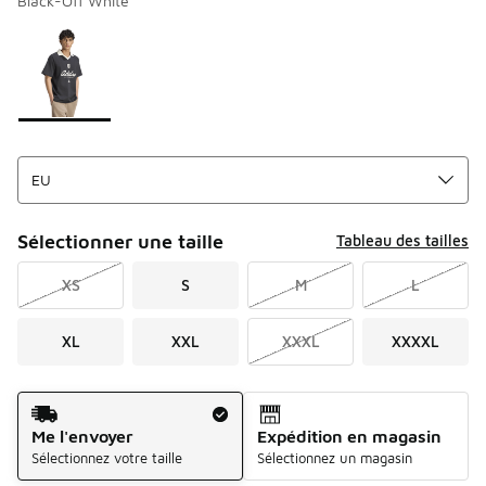
Black-Off White
Merci de sélectionner un style
*
Page 1 sur 1 affichant 1 à 1 des 1 couleurs.
Sélectionner une taille
Tableau des tailles
XS
S
M
L
XL
XXL
XXXL
XXXXL
Mode d'expédition
Me l'envoyer
Expédition en magasin
Sélectionnez votre taille
Sélectionnez un magasin