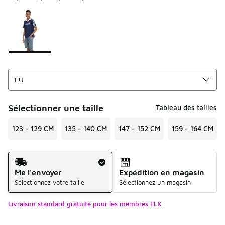
Merci de sélectionner un style
*
Page 1 sur 1 affichant 1 à 1 des 1 couleurs.
Sélectionner une taille
Tableau des tailles
123 - 129 CM
135 - 140 CM
147 - 152 CM
159 - 164 CM
Mode d'expédition
Me l'envoyer
Expédition en magasin
Sélectionnez votre taille
Sélectionnez un magasin
Livraison standard gratuite pour les membres FLX