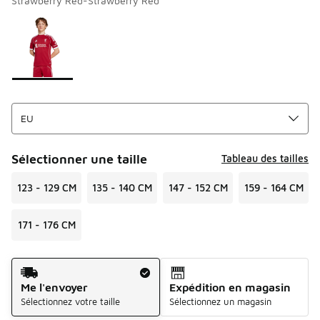
Strawberry Red-Strawberry Red
Merci de sélectionner un style
*
Page 1 sur 1 affichant 1 à 1 des 1 couleurs.
Sélectionner une taille
Tableau des tailles
123 - 129 CM
135 - 140 CM
147 - 152 CM
159 - 164 CM
171 - 176 CM
Mode d'expédition
Me l'envoyer
Expédition en magasin
Sélectionnez votre taille
Sélectionnez un magasin