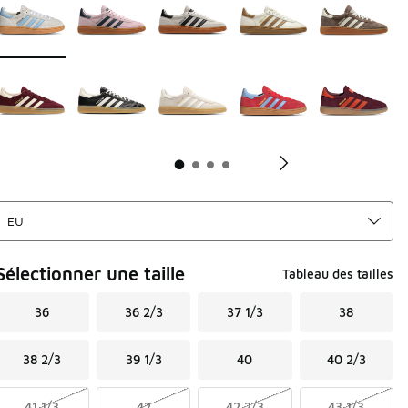
Sélectionner une taille
Tableau des tailles
36
36 2/3
37 1/3
38
38 2/3
39 1/3
40
40 2/3
41 1/3
42
42 2/3
43 1/3