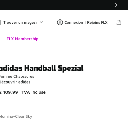
Trouver un magasin
Connexion | Rejoins FLX
FLX Membership
adidas Handball Spezial
Femme Chaussures
Découvrir adidas
€ 109,99
TVA incluse
Alumina-Clear Sky
Page 1 sur 4 affichant 1 à 10 des 35 couleurs.
Merci de sélectionner un style
*
Me