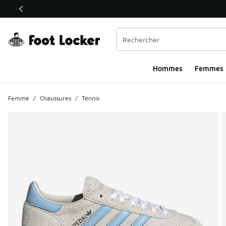
Ce lien ouvrira une nouvelle fenêtre
Hommes​
Femmes
Femme
/
Chaussures
/
Tennis