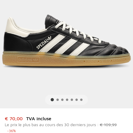
Cet article est en promotion. Prix en baisse de à € 70,00
€ 70,00
TVA incluse
Le prix le plus bas au cours des 30 derniers jours :
€ 109,99
-36%