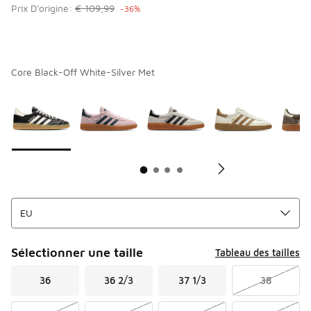
Prix D'origine:
€ 109,99
-36%
Core Black-Off White-Silver Met
Page 1 sur 4 affichant 1 à 10 des 36 couleurs.
Merci de sélectionner un style
*
Me
Sélectionner une taille
Tableau des tailles
36
36 2/3
37 1/3
38