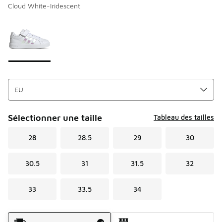
Cloud White-Iridescent
Page 1 sur 1 affichant 1 à 1 des 1 couleurs.
Merci de sélectionner un style
*
Sélectionner une taille
Tableau des tailles
28
28.5
29
30
30.5
31
31.5
32
33
33.5
34
Mode d'expédition