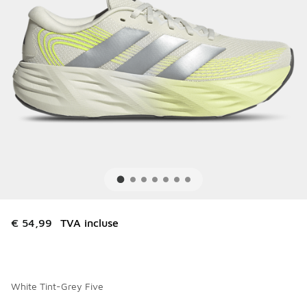
€ 54,99
TVA incluse
White Tint-Grey Five
Merci de sélectionner un style
*
Page 1 sur 2 affichant 1 à 10 des 11 couleurs.