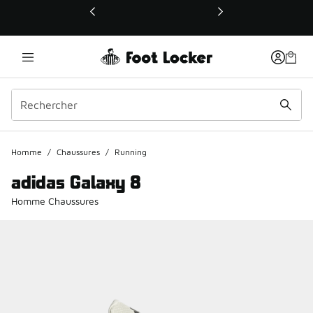
Ce lien ouvrira une nouvelle fenêtre
Homme
/
Chaussures
/
Running
adidas Galaxy 8
Homme Chaussures