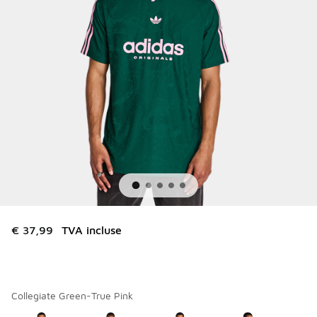
€ 37,99
TVA incluse
Collegiate Green-True Pink
Merci de sélectionner un style
*
Page 1 sur 1 affichant 1 à 5 des 5 couleurs.