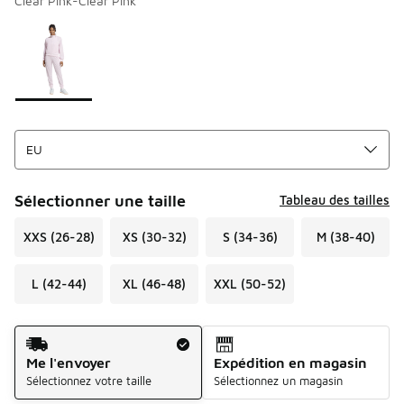
Clear Pink-Clear Pink
Merci de sélectionner un style
*
Page 1 sur 1 affichant 1 à 1 des 1 couleurs.
Sélectionner une taille
Tableau des tailles
XXS (26-28)
XS (30-32)
S (34-36)
M (38-40)
L (42-44)
XL (46-48)
XXL (50-52)
Mode d'expédition
Me l'envoyer
Expédition en magasin
Sélectionnez votre taille
Sélectionnez un magasin