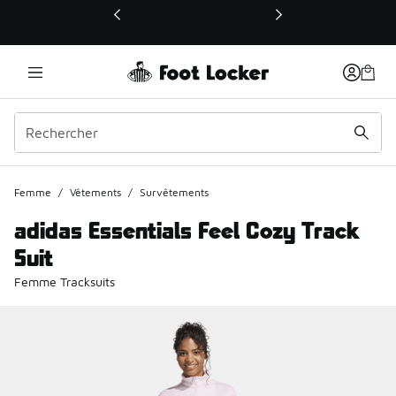
Ce lien ouvrira une nouvelle fenêtre
Femme
/
Vêtements
/
Survêtements
adidas Essentials Feel Cozy Track
Suit
Femme Tracksuits