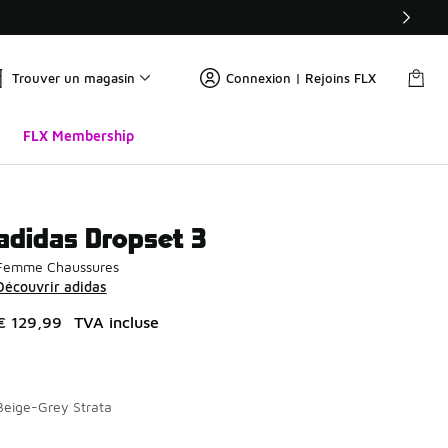
Trouver un magasin
Connexion | Rejoins FLX
FLX Membership
adidas Dropset 3
Femme Chaussures
Découvrir adidas
€ 129,99
TVA incluse
Beige-Grey Strata
Page 1 sur 1 affichant 1 à 1 des 1 couleurs.
Merci de sélectionner un style
*