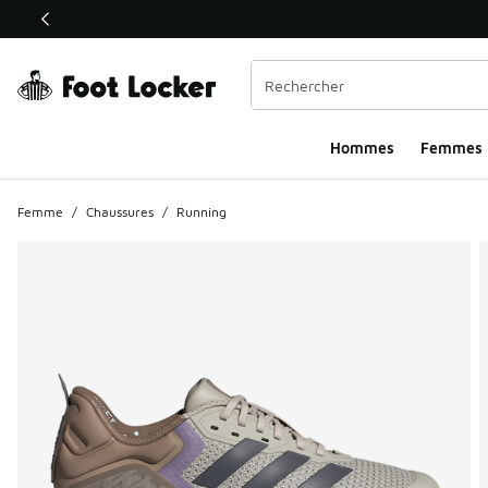
Ce lien ouvrira une nouvelle fenêtre
Hommes​
Femmes
Femme
/
Chaussures
/
Running