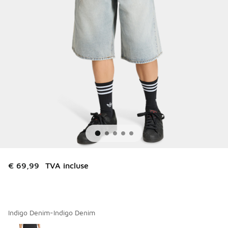
€ 69,99
TVA incluse
Indigo Denim-Indigo Denim
Merci de sélectionner un style
*
Page 1 sur 1 affichant 1 à 1 des 1 couleurs.