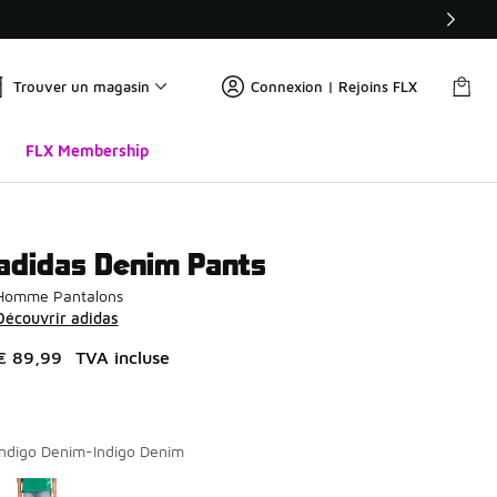
Trouver un magasin
Connexion | Rejoins FLX
FLX Membership
adidas Denim Pants
Homme Pantalons
Découvrir adidas
€ 89,99
TVA incluse
Indigo Denim-Indigo Denim
Page 1 sur 1 affichant 1 à 1 des 1 couleurs.
Merci de sélectionner un style
*