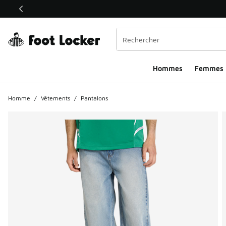
Ce lien ouvrira une nouvelle fenêtre
Hommes​
Femmes
Homme
/
Vêtements
/
Pantalons