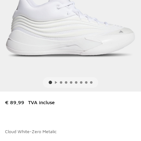
€ 89,99
TVA incluse
Cloud White-Zero Metalic
Merci de sélectionner un style
*
Page 1 sur 1 affichant 1 à 6 des 6 couleurs.