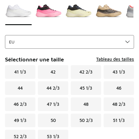
Sélectionner une taille
Tableau des tailles
41 1/3
42
42 2/3
43 1/3
44
44 2/3
45 1/3
46
46 2/3
47 1/3
48
48 2/3
49 1/3
50
50 2/3
51 1/3
52 2/3
53 1/3