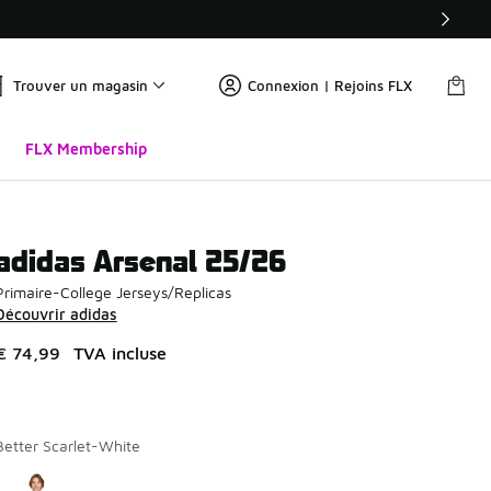
Trouver un magasin
Connexion | Rejoins FLX
FLX Membership
adidas Arsenal 25/26
Primaire-College Jerseys/Replicas
Découvrir adidas
€ 74,99
TVA incluse
Better Scarlet-White
Page 1 sur 1 affichant 1 à 1 des 1 couleurs.
Merci de sélectionner un style
*