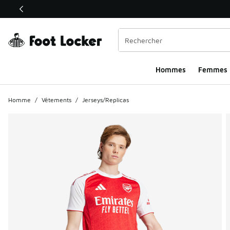
Ce lien ouvrira une nouvelle fenêtre
Hommes​
Femmes
Homme
/
Vêtements
/
Jerseys/Replicas