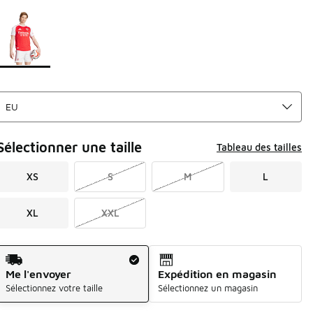
Page 1 sur 1 affichant 1 à 1 des 1 couleurs.
Merci de sélectionner un style
*
Sélectionner une taille
Tableau des tailles
XS
S
M
L
XL
XXL
Mode d'expédition
Me l'envoyer
Expédition en magasin
Sélectionnez votre taille
Sélectionnez un magasin