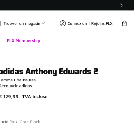
Trouver un magasin
Connexion | Rejoins FLX
FLX Membership
adidas Anthony Edwards 2
Femme Chaussures
Découvrir adidas
€ 129,99
TVA incluse
Lucid Pink-Core Black
Page 1 sur 1 affichant 1 à 7 des 7 couleurs.
Merci de sélectionner un style
*