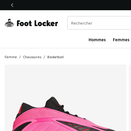
Ce lien ouvrira une nouvelle fenêtre
Hommes​
Femmes
Femme
/
Chaussures
/
Basketball