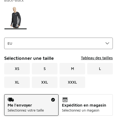
Black-Black
Merci de sélectionner un style
*
Page 1 sur 1 affichant 1 à 1 des 1 couleurs.
Sélectionner une taille
Tableau des tailles
XS
S
M
L
XL
XXL
XXXL
Mode d'expédition
Me l'envoyer
Expédition en magasin
Sélectionnez votre taille
Sélectionnez un magasin