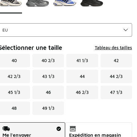
Sélectionner une taille
Tableau des tailles
40
40 2/3
41 1/3
42
42 2/3
43 1/3
44
44 2/3
45 1/3
46
46 2/3
47 1/3
48
49 1/3
Mode d'expédition
Me l'envoyer
Expédition en magasin