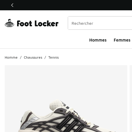
Ce lien ouvrira une nouvelle fenêtre
Hommes​
Femmes
Homme
/
Chaussures
/
Tennis