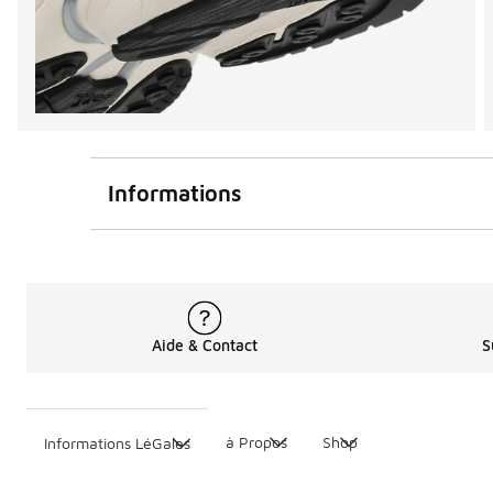
Informations
Aide & Contact
S
à Propos
Shop
Informations LéGales