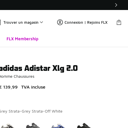
Trouver un magasin
Connexion | Rejoins FLX
FLX Membership
adidas Adistar Xlg 2.0
Homme Chaussures
€ 139,99
TVA incluse
Grey Strata-Grey Strata-Off White
Merci de sélectionner un style
*
Page 1 sur 1 affichant 1 à 4 des 4 couleurs.