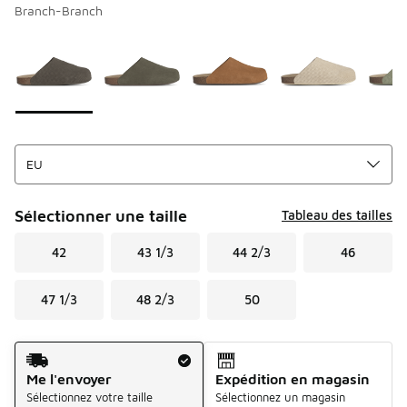
Branch-Branch
Page 1 sur 1 affichant 1 à 6 des 6 couleurs.
Merci de sélectionner un style
*
Sélectionner une taille
Tableau des tailles
42
43 1/3
44 2/3
46
47 1/3
48 2/3
50
Mode d'expédition
Me l'envoyer
Expédition en magasin
Sélectionnez votre taille
Sélectionnez un magasin