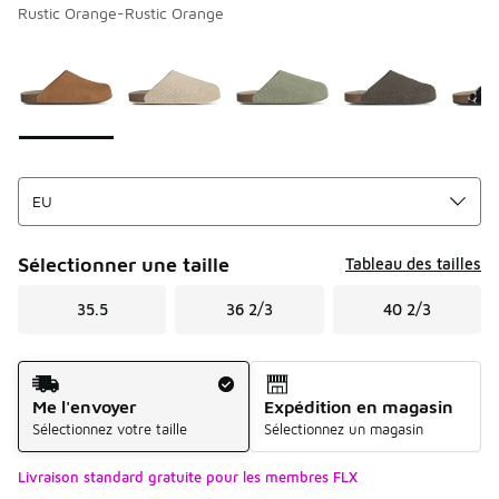
Rustic Orange-Rustic Orange
Page 1 sur 1 affichant 1 à 5 des 5 couleurs.
Merci de sélectionner un style
*
Sélectionner une taille
Tableau des tailles
35.5
36 2/3
40 2/3
Mode d'expédition
Me l'envoyer
Expédition en magasin
Sélectionnez votre taille
Sélectionnez un magasin
Livraison standard gratuite pour les membres FLX