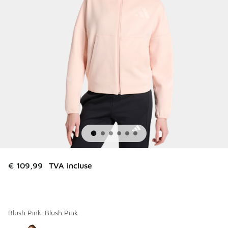
€ 109,99
TVA incluse
Blush Pink-Blush Pink
Merci de sélectionner un style
*
Page 1 sur 1 affichant 1 à 1 des 1 couleurs.