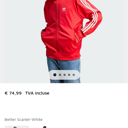
€ 74,99
TVA incluse
Better Scarlet-White
Merci de sélectionner un style
*
Page 1 sur 1 affichant 1 à 2 des 2 couleurs.