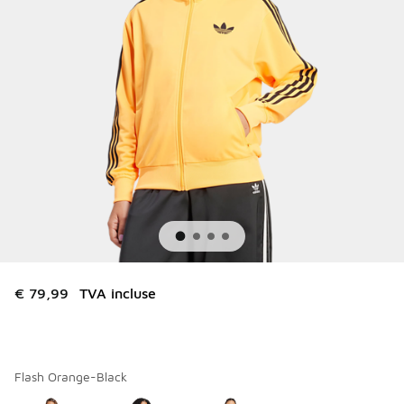
€ 79,99
TVA incluse
Flash Orange-Black
Merci de sélectionner un style
*
Page 1 sur 1 affichant 1 à 3 des 3 couleurs.