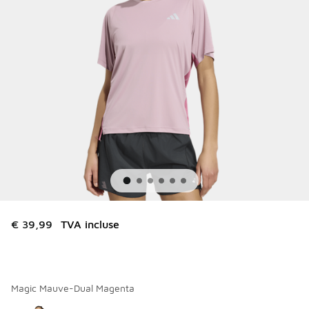
€ 39,99
TVA incluse
Magic Mauve-Dual Magenta
Merci de sélectionner un style
*
Page 1 sur 1 affichant 1 à 1 des 1 couleurs.