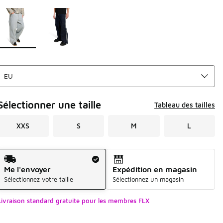
Page 1 sur 1 affichant 1 à 2 des 2 couleurs.
Merci de sélectionner un style
*
Sélectionner une taille
Tableau des tailles
XXS
S
M
L
Mode d'expédition
Me l'envoyer
Expédition en magasin
Sélectionnez votre taille
Sélectionnez un magasin
Livraison standard gratuite pour les membres FLX