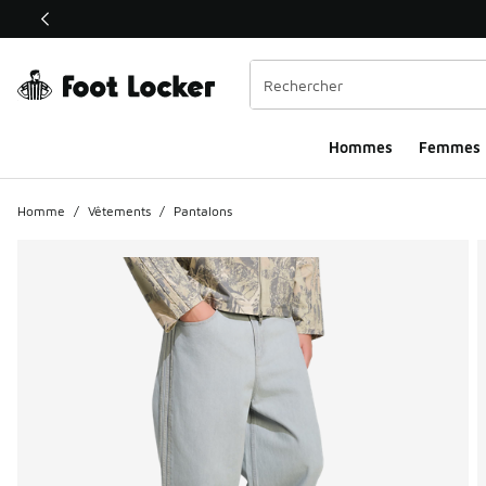
Ce lien ouvrira une nouvelle fenêtre
Hommes​
Femmes
Homme
/
Vêtements
/
Pantalons