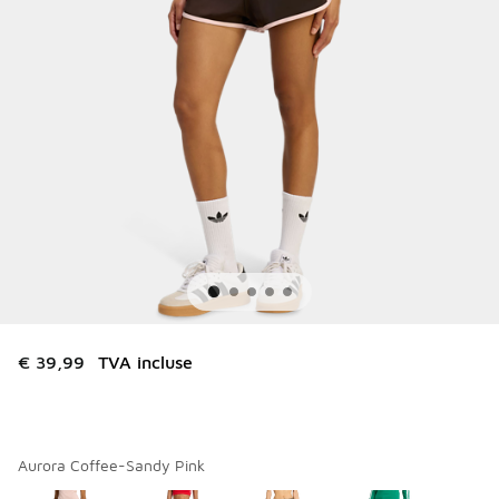
€ 39,99
TVA incluse
Aurora Coffee-Sandy Pink
Merci de sélectionner un style
*
Page 1 sur 1 affichant 1 à 5 des 5 couleurs.