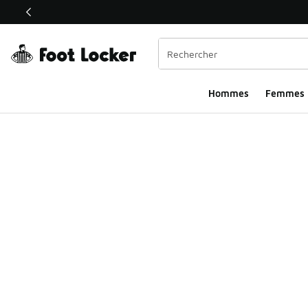
Ce lien ouvrira une nouvelle fenêtre
Hommes​
Femmes