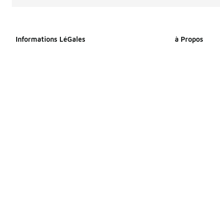
Informations LéGales
à Propos
Déclaration relative aux cookies
À propos de F
Déclaration de confidentialité
Espace Presse
Conditions générales
Travailler che
Index Égalité Professionnelle
Sitemap Produi
Femmes-Hommes
Sitemap Produ
Énoncé d’accessibilité
Vos droits