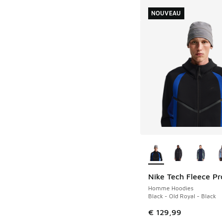
NOUVEAU
Plus de couleurs dis
Nike Tech Fleece Pr
NOUVEAU
Homme Hoodies
Black - Old Royal - Black
€ 129,99