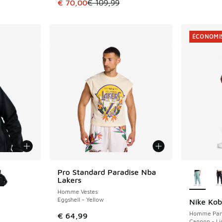
Cet article est en promotion. Prix en baisse 
€ 70,00
€ 109,99
ÉCONOMIS
ponibles
Plus de 
Pro Standard Paradise Nba
Lakers
Homme Vestes
Eggshell - Yellow
Nike Ko
ÉCONOMIS
Homme Pan
€ 64,99
Cannon - Li