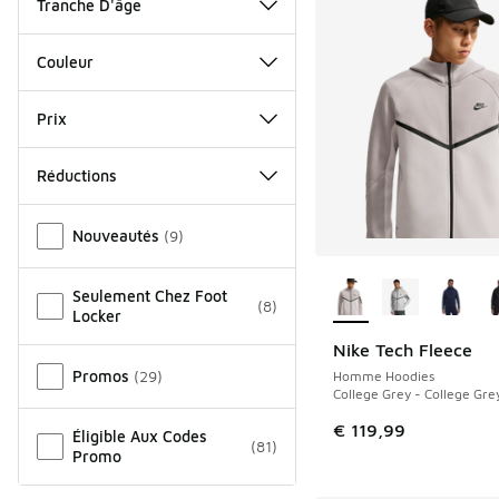
Tranche D'âge
Couleur
Prix
Réductions
Autre
Nouveautés
(
9
)
Plus de couleurs dis
Seulement Chez Foot
(
8
)
Locker
Nike Tech Fleece
NOUVEAU
Promos
(
29
)
Homme Hoodies
College Grey - College Gre
€ 119,99
Éligible Aux Codes
(
81
)
Promo