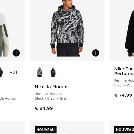
ponibles
Plus de couleurs disponibles
Nike The
NOUVEAU
+
21
Perform
Femme Hoo
Black - Whi
Nike Ja Morant
NOUVEAU
Homme Hoodies
€ 74,99
ade Horizon
Black - Black - Grey
€ 84,99
NOUVEAU
NOUVEA