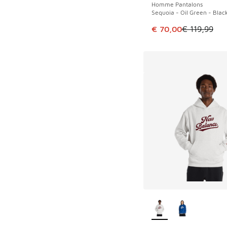
Homme Pantalons
Sequoia - Oil Green - Blac
Cet article est en p
€ 70,00
€ 119,99
Plus de couleurs dis