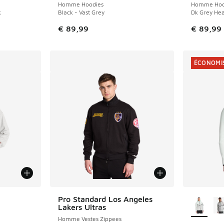
Homme Hoodies
Homme Hoo
k
Black - Vast Grey
Dk Grey Hea
romotion. Prix en baisse de € 119,99 à € 70,00
€ 89,99
€ 89,99
ÉCONOMIS
ponibles
Plus de 
Pro Standard Los Angeles
Lakers Ultras
Homme Vestes Zippees