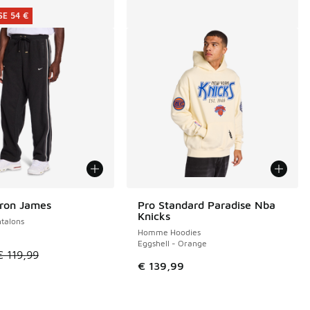
E 54 €
ron James
Pro Standard Paradise Nba
E 54 €
Knicks
talons
Homme Hoodies
Eggshell - Orange
de € 89,99 à € 45,00
le est en promotion. Prix en baisse de € 119,99 à € 65,00
€ 119,99
€ 139,99