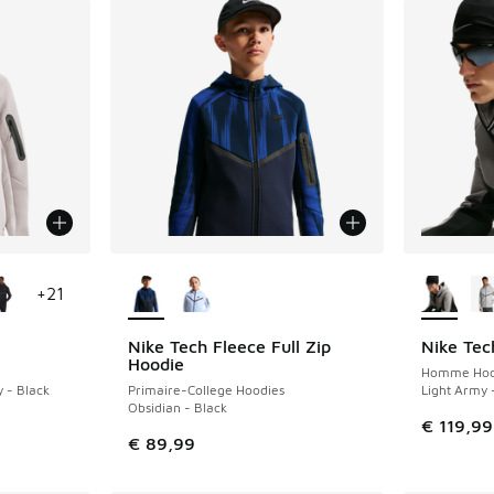
ponibles
Plus de couleurs disponibles
Plus de 
+
21
Nike Tech Fleece Full Zip
Nike Tec
NOUVEAU
NOUVEAU
Hoodie
Homme Hoo
y - Black
Primaire-College Hoodies
Light Army 
Obsidian - Black
€ 119,99
€ 89,99