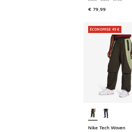
€ 79,99
ÉCONOMISE 49 €
Plus de couleurs dis
Nike Tech Woven
ÉCONOMISE 49 €