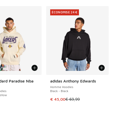
ÉCONOMISE 24 €
dard Paradise Nba
adidas Anthony Edwards
ÉCONOMISE 24 €
Homme Hoodies
dies
Black - Black
Yellow
Cet article est en promotion. Pri
€ 45,00
€ 69,99
9