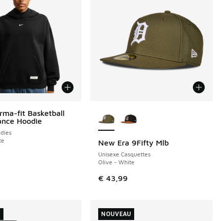
Plus de couleurs disponibles
rma-fit Basketball
ance Hoodie
dies
te
New Era 9Fifty Mlb
NOUVEAU
Unisexe Casquettes
Olive - White
€ 43,99
U
NOUVEAU