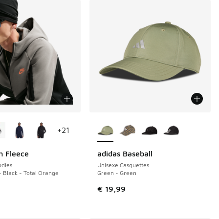
couleurs disponibles
Plus de couleurs disponibles
+
21
h Fleece
adidas Baseball
NOUVEAU
dies
Unisexe Casquettes
- Black - Total Orange
Green - Green
€ 19,99