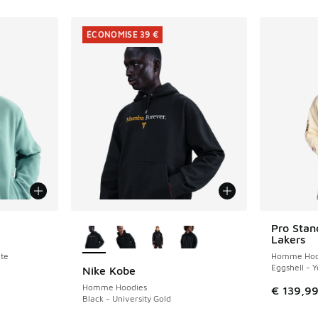
ÉCONOMISE 39 €
Plus de couleurs disponibles
Pro Stan
Lakers
ite
Homme Hoo
Eggshell - 
Nike Kobe
ÉCONOMISE 39 €
Homme Hoodies
€ 139,9
Black - University Gold