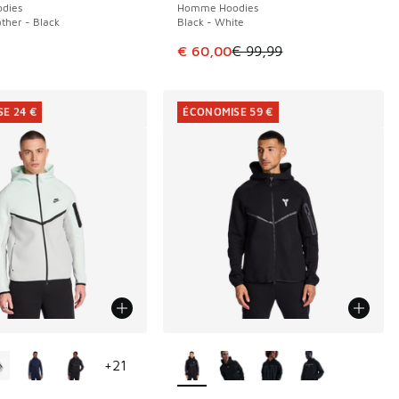
dies
Homme Hoodies
ther - Black
Black - White
Cet article est en promotion. Pri
€ 60,00
€ 99,99
E 24 €
ÉCONOMISE 59 €
couleurs disponibles
Plus de couleurs disponibles
+
21