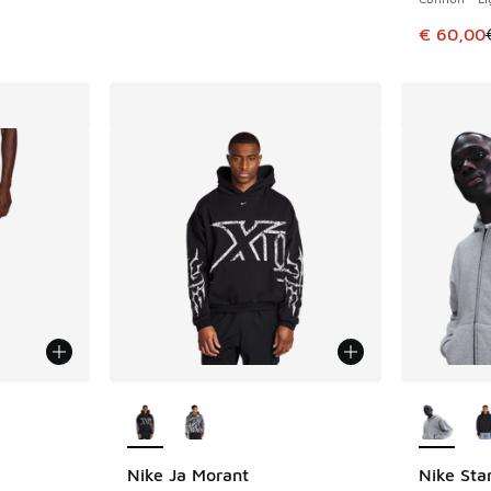
Cet artic
€ 60,00
ponibles
Plus de couleurs disponibles
Plus de 
Nike Ja Morant
Nike Sta