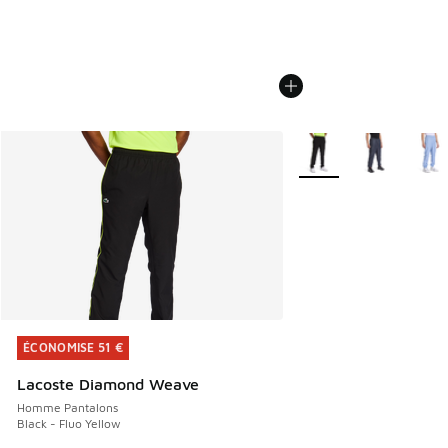
Plus de couleurs dispo
ÉCONOMISE 51 €
ÉCONOMISE 51 €
Lacoste Diamond Weave
Homme Pantalons
Black - Fluo Yellow