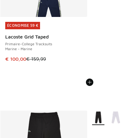
ÉCONOMISE 59 €
ÉCONOMISE 59 €
Lacoste Grid Taped
Primaire-College Tracksuits
Marine - Marine
Cet article est en promotion. Prix en baisse de € 159,99 à
€ 100,00
€ 159,99
Plus de couleurs dispo