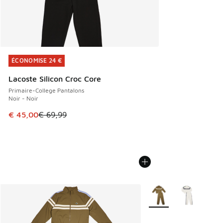
ÉCONOMISE 24 €
ÉCONOMISE 24 €
Lacoste Silicon Croc Core
Primaire-College Pantalons
Noir - Noir
Cet article est en promotion. Prix en baisse de € 69,99 à 
€ 45,00
€ 69,99
Plus de couleurs dispo