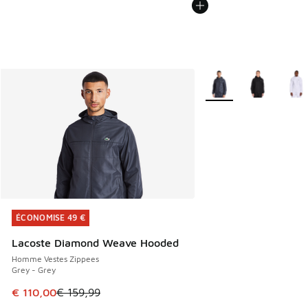
Plus de couleurs dispo
ÉCONOMISE 49 €
ÉCONOMISE 49 €
Lacoste Diamond Weave Hooded
Homme Vestes Zippees
Grey - Grey
Cet article est en promotion. Prix en baisse de € 159,99 à
€ 110,00
€ 159,99