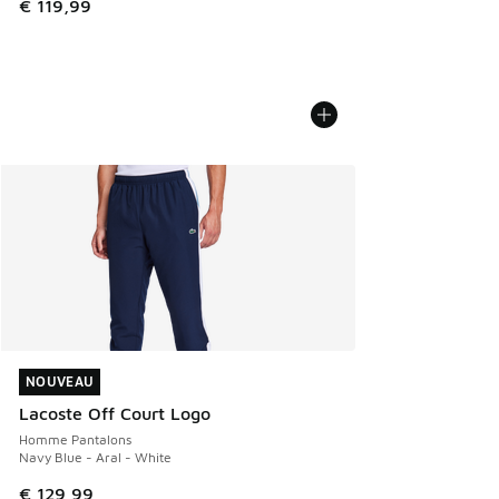
€ 119,99
NOUVEAU
NOUVEAU
Lacoste Off Court Logo
Homme Pantalons
Navy Blue - Aral - White
€ 129,99