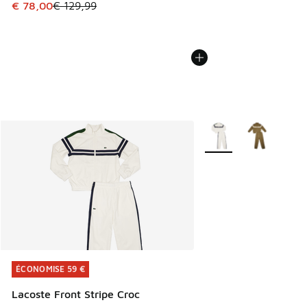
Cet article est en promotion. Prix en baisse de € 129,99 à
€ 78,00
€ 129,99
Plus de couleurs dispo
ÉCONOMISE 59 €
ÉCONOMISE 59 €
Lacoste Front Stripe Croc