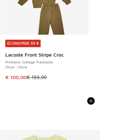
ÉCONOMISE 59 €
ÉCONOMISE 59 €
Lacoste Front Stripe Croc
Primaire-College Tracksuits
Olive - Olive
Cet article est en promotion. Prix en baisse de € 159,99 à
€ 100,00
€ 159,99