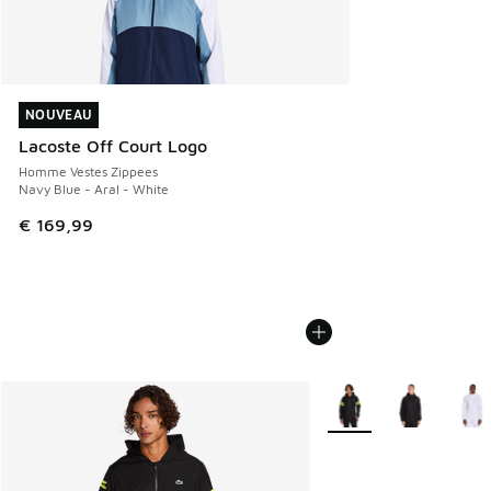
NOUVEAU
NOUVEAU
Lacoste Off Court Logo
Homme Vestes Zippees
Navy Blue - Aral - White
€ 169,99
Plus de couleurs dispo