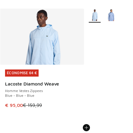
Plus de couleurs dispo
ÉCONOMISE 64 €
ÉCONOMISE 64 €
Lacoste Diamond Weave
Homme Vestes Zippees
Blue - Blue - Blue
Cet article est en promotion. Prix en baisse de € 159,99 à
€ 95,00
€ 159,99