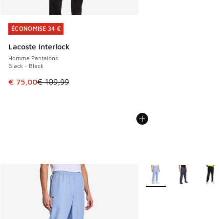
ÉCONOMISE 34 €
ÉCONOMISE 34 €
Lacoste Interlock
Homme Pantalons
Black - Black
Cet article est en promotion. Prix en baisse de € 109,99 à
€ 75,00
€ 109,99
Plus de couleurs dispo