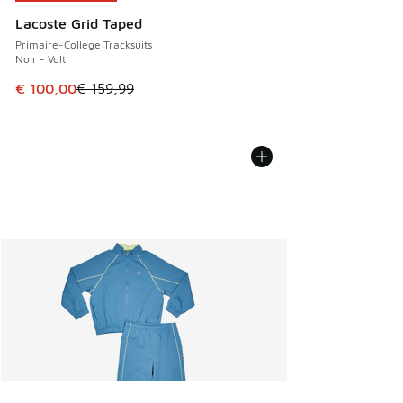
Lacoste Grid Taped
Primaire-College Tracksuits
Noir - Volt
Cet article est en promotion. Prix en baisse de € 159,99 à
€ 100,00
€ 159,99