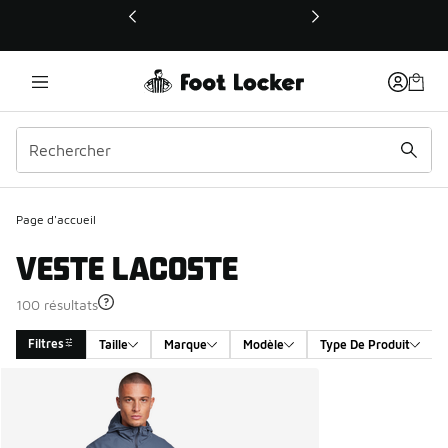
Ce lien ouvrira une nouvelle fenêtre
Page d'accueil
VESTE LACOSTE
100 résultats
Filtres
Taille
Marque
Modèle
Type De Produit
Search Results