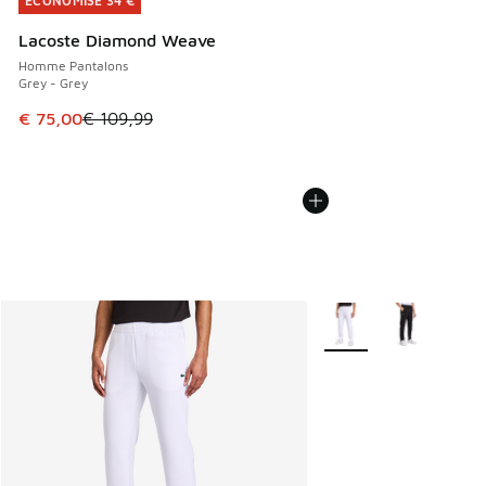
ÉCONOMISE 34 €
ÉCONOMISE 34 €
Lacoste Diamond Weave
Homme Pantalons
Grey - Grey
Cet article est en promotion. Prix en baisse de € 109,99 à
€ 75,00
€ 109,99
Plus de couleurs dispo