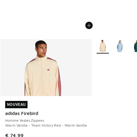
Plus de couleurs dis
NOUVEAU
NOUVEAU
adidas Firebird
Homme Vestes Zippees
Warm Vanilla - Team Victory Red - Warm Vanilla
€ 74,99