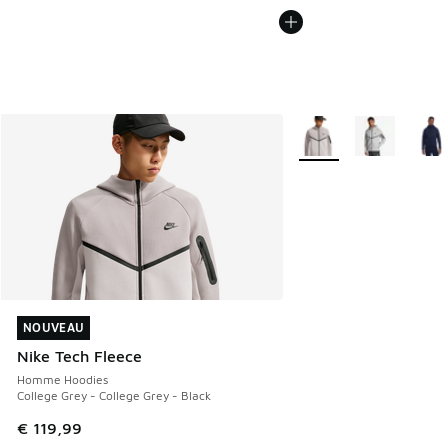
Plus de couleurs dispo
NOUVEAU
NOUVEAU
Nike Tech Fleece
Homme Hoodies
College Grey - College Grey - Black
€ 119,99