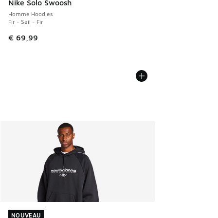
Nike Solo Swoosh
Homme Hoodies
Fir - Sail - Fir
€ 69,99
NOUVEAU
NOUVEAU