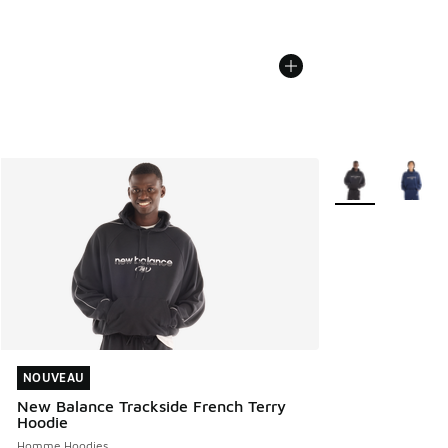
Plus de couleurs 
NOUVEAU
NOUVEAU
New Balance Trackside French Terry
Hoodie
Homme Hoodies