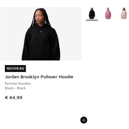
Plus de couleurs dispo
NOUVEAU
NOUVEAU
Jordan Brooklyn Pullover Hoodie
Femme Hoodies
Black - Black
€ 64,99