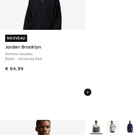
NOUVEAU
NOUVEAU
Jordan Brooklyn
Homme Hoodies
Black - University Red
€ 64,99
Plus de couleurs dispo