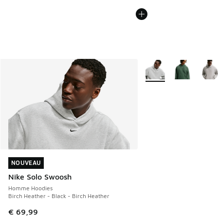
Plus de couleurs dispo
NOUVEAU
NOUVEAU
Nike Solo Swoosh
Homme Hoodies
Birch Heather - Black - Birch Heather
€ 69,99