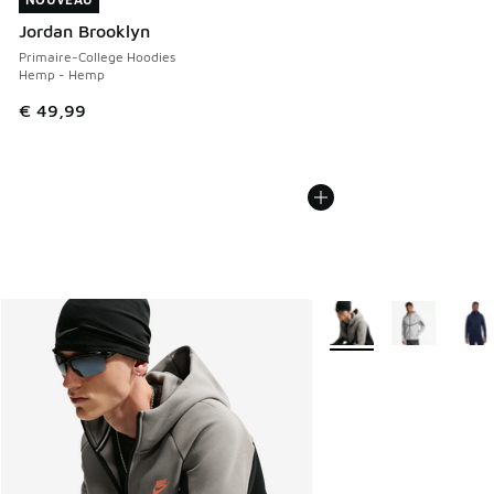
NOUVEAU
Jordan Brooklyn
Primaire-College Hoodies
Hemp - Hemp
€ 49,99
Plus de couleurs dispo