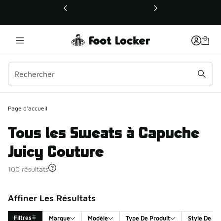
Ce lien ouvrira une nouvelle fenêtre
Page d'accueil
Tous les Sweats à Capuche
Juicy Couture
100 résultats
Affiner Les Résultats
Filtres
Marque
Modèle
Type De Produit
Style De Pr