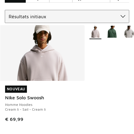
Trier
Search Results
Plus de couleurs dispo
NOUVEAU
NOUVEAU
Nike Solo Swoosh
Homme Hoodies
Cream Ii - Sail - Cream Ii
€ 69,99