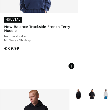
NOUVEAU
NOUVEAU
New Balance Trackside French Terry
Hoodie
Homme Hoodies
Nb Navy - Nb Navy
€ 69,99
Plus de couleurs dispo