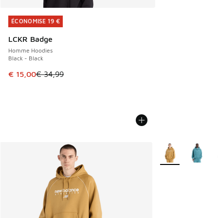
ÉCONOMISE 19 €
ÉCONOMISE 19 €
LCKR Badge
Homme Hoodies
Black - Black
Cet article est en promotion. Prix en baisse de € 34,99 à 
€ 15,00
€ 34,99
Plus de couleurs d