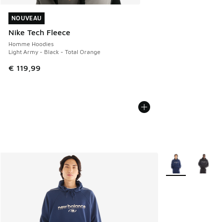
NOUVEAU
NOUVEAU
Nike Tech Fleece
Homme Hoodies
Light Army - Black - Total Orange
€ 119,99
Plus de couleurs 