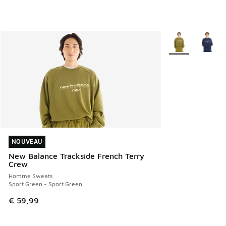
Plus de couleurs 
NOUVEAU
NOUVEAU
New Balance Trackside French Terry
Crew
Homme Sweats
Sport Green - Sport Green
€ 59,99