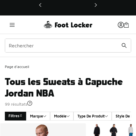
Ce lien ouvrira une nouvelle fenêtre
Page d'accueil
Tous les Sweats à Capuche
Jordan NBA
99 résultats
Filtres
Marque
Modèle
Type De Produit
Style De Pr
Search Results
Plus de couleurs dispo