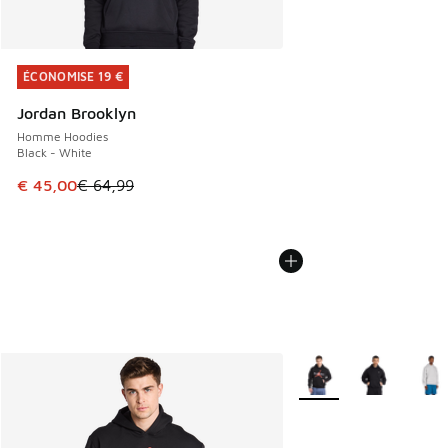
ÉCONOMISE 19 €
ÉCONOMISE 19 €
Jordan Brooklyn
Homme Hoodies
Black - White
Cet article est en promotion. Prix en baisse de € 64,99 à 
€ 45,00
€ 64,99
Plus de couleurs dispo