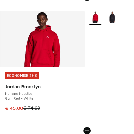
Plus de couleurs dispo
ÉCONOMISE 29 €
ÉCONOMISE 29 €
Jordan Brooklyn
Homme Hoodies
Gym Red - White
Cet article est en promotion. Prix en baisse de € 74,99 à 
€ 45,00
€ 74,99