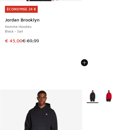
ÉCONOMISE 24 €
ÉCONOMISE 24 €
Jordan Brooklyn
Homme Hoodies
Black - Sail
Cet article est en promotion. Prix en baisse de € 69,99 à 
€ 45,00
€ 69,99
Plus de couleurs dispo