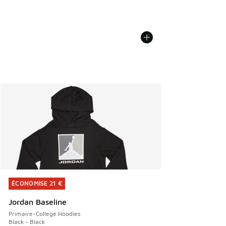
ÉCONOMISE 21 €
ÉCONOMISE 21 €
Jordan Baseline
Primaire-College Hoodies
Black - Black