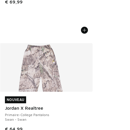
€ 69,99
NOUVEAU
NOUVEAU
Jordan X Realtree
Primaire-College Pantalons
Swan - Swan
€ 64,99