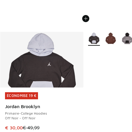
Plus de couleurs dispo
ÉCONOMISE 19 €
ÉCONOMISE 19 €
Jordan Brooklyn
Primaire-College Hoodies
Off Noir - Off Noir
Cet article est en promotion. Prix en baisse de € 49,99 à 
€ 30,00
€ 49,99