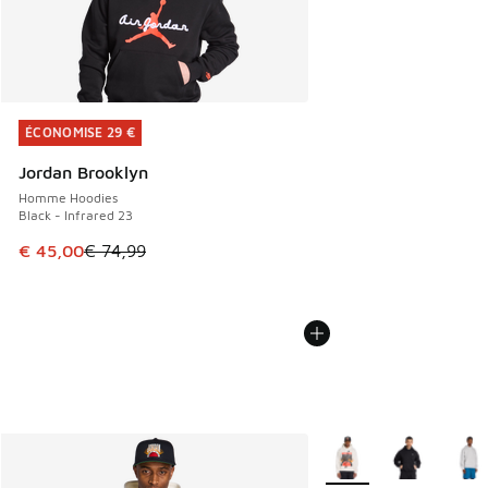
ÉCONOMISE 29 €
ÉCONOMISE 29 €
Jordan Brooklyn
Homme Hoodies
Black - Infrared 23
Cet article est en promotion. Prix en baisse de € 74,99 à 
€ 45,00
€ 74,99
Plus de couleurs dispo