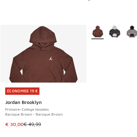
Plus de couleurs dispo
ÉCONOMISE 19 €
ÉCONOMISE 19 €
Jordan Brooklyn
Primaire-College Hoodies
Baroque Brown - Baroque Brown
Cet article est en promotion. Prix en baisse de € 49,99 à 
€ 30,00
€ 49,99