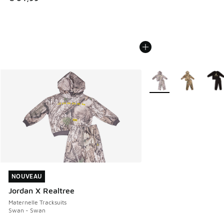
Plus de couleurs dispo
NOUVEAU
NOUVEAU
Jordan X Realtree
Maternelle Tracksuits
Swan - Swan