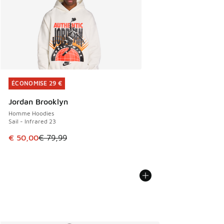
ÉCONOMISE 29 €
ÉCONOMISE 29 €
Jordan Brooklyn
Homme Hoodies
Sail - Infrared 23
Cet article est en promotion. Prix en baisse de € 79,99 à 
€ 50,00
€ 79,99