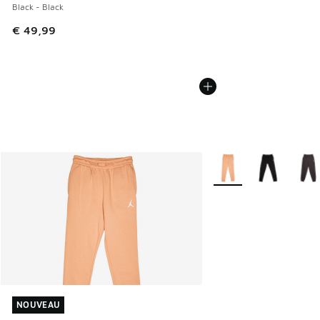
Black - Black
€ 49,99
Plus de couleurs dispo
NOUVEAU
NOUVEAU