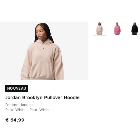
Plus de couleurs dispo
NOUVEAU
NOUVEAU
Jordan Brooklyn Pullover Hoodie
Femme Hoodies
Pearl White - Pearl White
€ 64,99