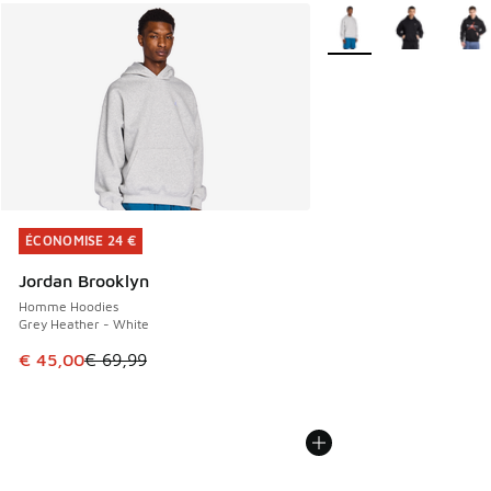
Plus de couleurs dispo
ÉCONOMISE 24 €
ÉCONOMISE 24 €
Jordan Brooklyn
Homme Hoodies
Grey Heather - White
Cet article est en promotion. Prix en baisse de € 69,99 à 
€ 45,00
€ 69,99