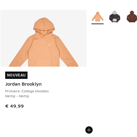
Plus de couleurs dispo
NOUVEAU
NOUVEAU
Jordan Brooklyn
Primaire-College Hoodies
Hemp - Hemp
€ 49,99