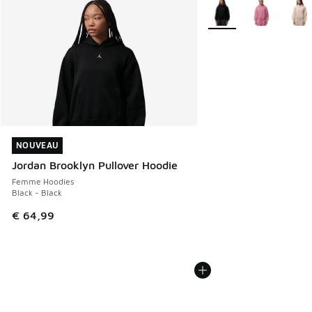
Plus de couleurs dispo
NOUVEAU
NOUVEAU
Jordan Brooklyn Pullover Hoodie
Femme Hoodies
Black - Black
€ 64,99