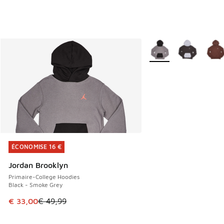
Plus de couleurs dispo
ÉCONOMISE 16 €
ÉCONOMISE 16 €
Jordan Brooklyn
Primaire-College Hoodies
Black - Smoke Grey
Cet article est en promotion. Prix en baisse de € 49,99 à 
€ 33,00
€ 49,99