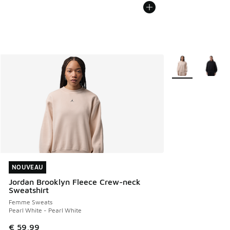
Plus de couleurs 
NOUVEAU
NOUVEAU
Jordan Brooklyn Fleece Crew-neck
Sweatshirt
Femme Sweats
Pearl White - Pearl White
€ 59,99