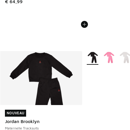
€ 64,99
Plus de couleurs dispo
NOUVEAU
NOUVEAU
Jordan Brooklyn
Maternelle Tracksuits