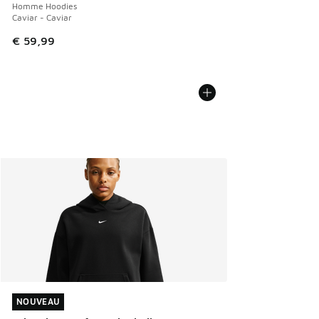
Homme Hoodies
Caviar - Caviar
€ 59,99
NOUVEAU
NOUVEAU