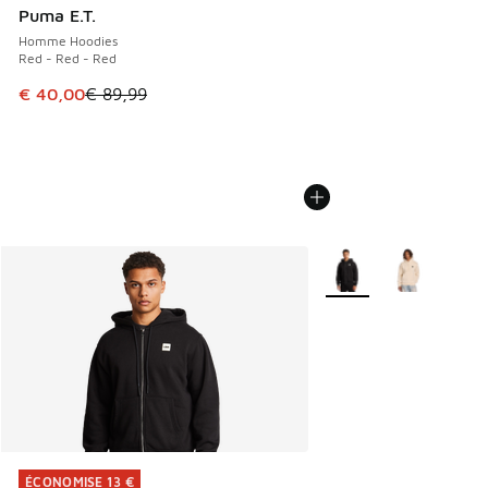
Puma E.T.
Homme Hoodies
Red - Red - Red
Cet article est en promotion. Prix en baisse de € 89,99 à 
€ 40,00
€ 89,99
Plus de couleurs dispo
ÉCONOMISE 13 €
ÉCONOMISE 13 €