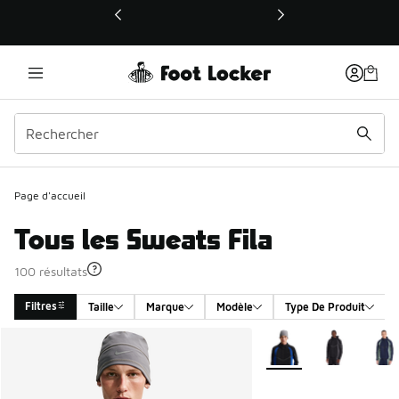
Ce lien ouvrira une nouvelle fenêtre
Page d'accueil
Tous les Sweats Fila
100 résultats
Filtres
Taille
Marque
Modèle
Type De Produit
Search Results
Plus de couleurs dispo