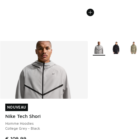
Plus de couleurs dispo
NOUVEAU
NOUVEAU
Nike Tech Shori
Homme Hoodies
College Grey - Black
€ 109,99