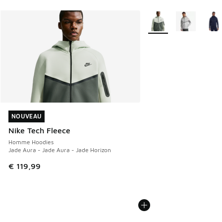
Plus de couleurs dispo
NOUVEAU
NOUVEAU
Nike Tech Fleece
Homme Hoodies
Jade Aura - Jade Aura - Jade Horizon
€ 119,99