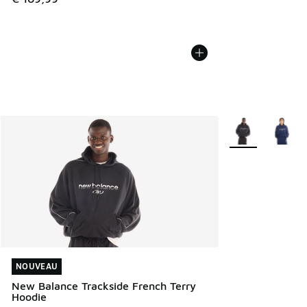
Plus de couleurs 
NOUVEAU
NOUVEAU
New Balance Trackside French Terry
Hoodie