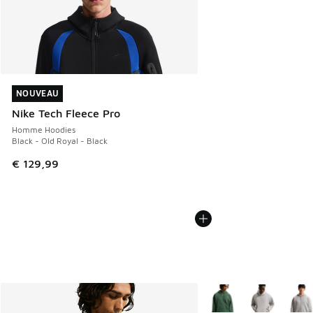
NOUVEAU
NOUVEAU
Nike Tech Fleece Pro
Homme Hoodies
Black - Old Royal - Black
€ 129,99
Plus de couleurs dispo