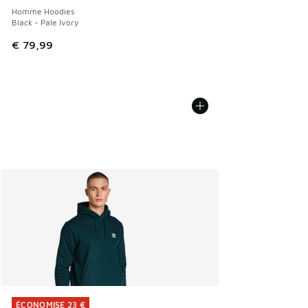
Homme Hoodies
Black - Pale Ivory
€ 79,99
ÉCONOMISE 23 €
ÉCONOMISE 23 €