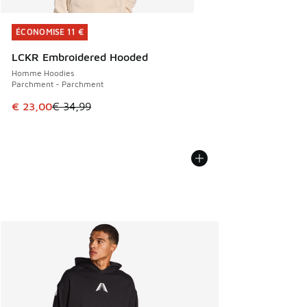
ÉCONOMISE 11 €
ÉCONOMISE 11 €
LCKR Embroidered Hooded
Homme Hoodies
Parchment - Parchment
Cet article est en promotion. Prix en baisse de € 34,99 à 
€ 23,00
€ 34,99