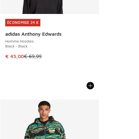
ÉCONOMISE 24 €
ÉCONOMISE 24 €
adidas Anthony Edwards
Homme Hoodies
Black - Black
Cet article est en promotion. Prix en baisse de € 69,99 à 
€ 45,00
€ 69,99