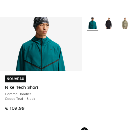
Plus de couleurs dispo
NOUVEAU
NOUVEAU
Nike Tech Shori
Homme Hoodies
Geode Teal - Black
€ 109,99