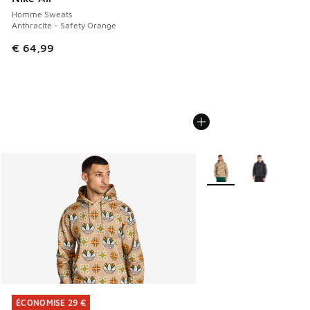
Homme Sweats
Anthracite - Safety Orange
€ 64,99
Plus de couleurs dispo
ÉCONOMISE 29 €
ÉCONOMISE 29 €