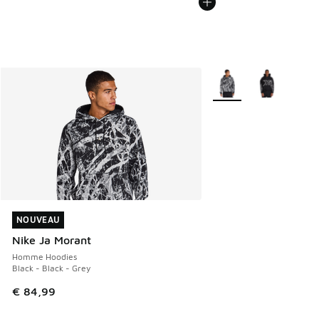
Plus de couleurs dispo
NOUVEAU
NOUVEAU
Nike Ja Morant
Homme Hoodies
Black - Black - Grey
€ 84,99