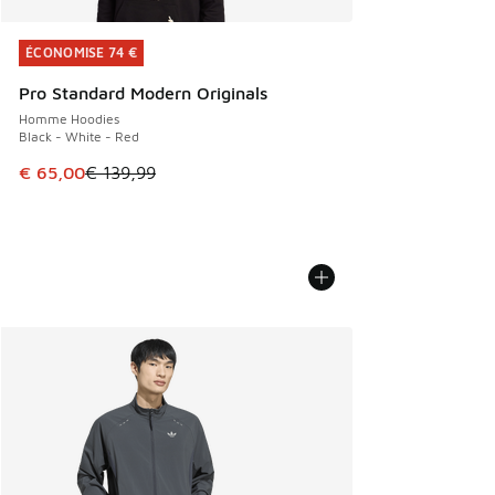
ÉCONOMISE 74 €
ÉCONOMISE 74 €
Pro Standard Modern Originals
Homme Hoodies
Black - White - Red
Cet article est en promotion. Prix en baisse de € 139,99 à
€ 65,00
€ 139,99