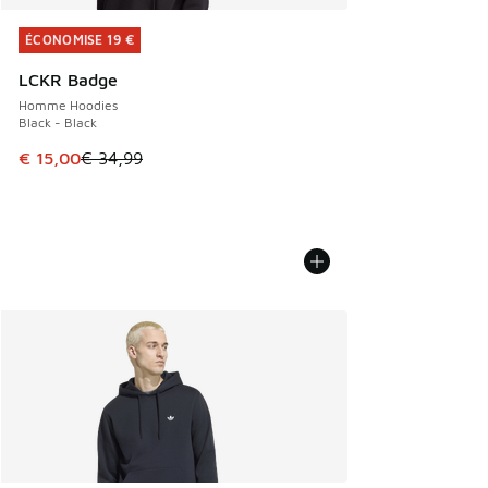
ÉCONOMISE 19 €
ÉCONOMISE 19 €
LCKR Badge
Homme Hoodies
Black - Black
Cet article est en promotion. Prix en baisse de € 34,99 à 
€ 15,00
€ 34,99