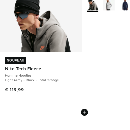
Plus de couleurs dispo
NOUVEAU
NOUVEAU
Nike Tech Fleece
Homme Hoodies
Light Army - Black - Total Orange
€ 119,99