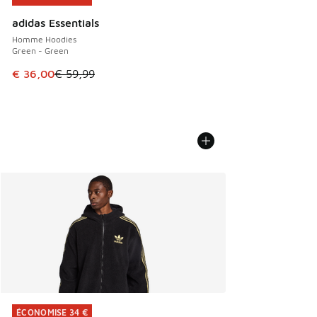
adidas Essentials
Homme Hoodies
Green - Green
Cet article est en promotion. Prix en baisse de € 59,99 à 
€ 36,00
€ 59,99
ÉCONOMISE 34 €
ÉCONOMISE 34 €