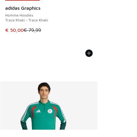
adidas Graphics
Homme Hoodies
Trace Khaki - Trace Khaki
Cet article est en promotion. Prix en baisse de € 79,99 à 
€ 50,00
€ 79,99