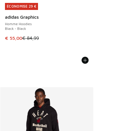
ÉCONOMISE 29 €
ÉCONOMISE 29 €
adidas Graphics
Homme Hoodies
Black - Black
Cet article est en promotion. Prix en baisse de € 84,99 à 
€ 55,00
€ 84,99