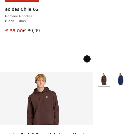
adidas Chile 62
Homme Hoodies
Black - Black
Cet article est en promotion. Prix en baisse de € 89,99 à 
€ 55,00
€ 89,99
Plus de couleurs d