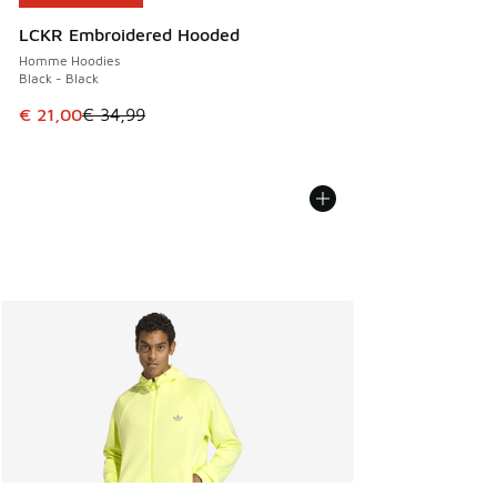
LCKR Embroidered Hooded
Homme Hoodies
Black - Black
Cet article est en promotion. Prix en baisse de € 34,99 à 
€ 21,00
€ 34,99