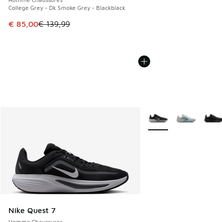
College Grey - Dk Smoke Grey - Blackblack
Cet article est en promotion. Prix en baisse de € 139,99 à
€ 85,00
€ 139,99
Plus de couleurs dispo
Nike Quest 7
Homme Chaussures