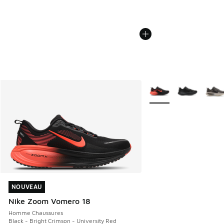
Plus de couleurs dispo
NOUVEAU
NOUVEAU
Nike Zoom Vomero 18
Homme Chaussures
Black - Bright Crimson - University Red