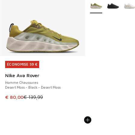
Plus de couleurs dispo
ÉCONOMISE 59 €
ÉCONOMISE 59 €
Nike Ava Rover
Homme Chaussures
Desert Moss - Black - Desert Moss
Cet article est en promotion. Prix en baisse de € 139,99 à
€ 80,00
€ 139,99