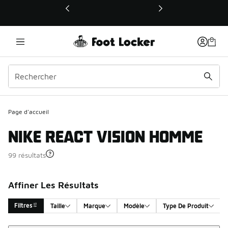
Ce lien ouvrira une nouvelle fenêtre
Page d'accueil
NIKE REACT VISION HOMME
99 résultats
Affiner Les Résultats
Filtres
Taille
Marque
Modèle
Type De Produit
Trier
Search Results