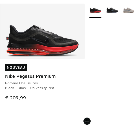
Plus de couleurs dispo
NOUVEAU
NOUVEAU
Nike Pegasus Premium
Homme Chaussures
Black - Black - University Red
€ 209,99