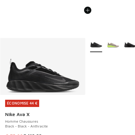
Plus de couleurs dispo
ÉCONOMISE 44 €
ÉCONOMISE 44 €
Nike Ava X
Homme Chaussures
Black - Black - Anthracite