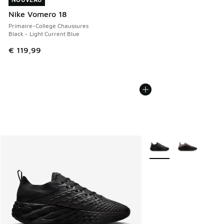
NOUVEAU
Nike Vomero 18
Primaire-College Chaussures
Black - Light Current Blue
€ 119,99
Plus de couleurs dispo