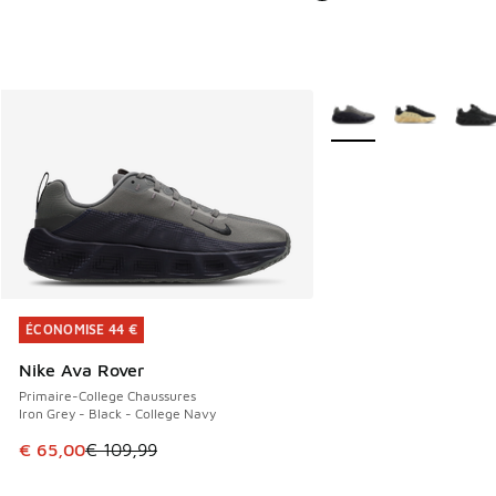
Plus de couleurs dispo
ÉCONOMISE 44 €
ÉCONOMISE 44 €
Nike Ava Rover
Primaire-College Chaussures
Iron Grey - Black - College Navy
Cet article est en promotion. Prix en baisse de € 109,99 à
€ 65,00
€ 109,99