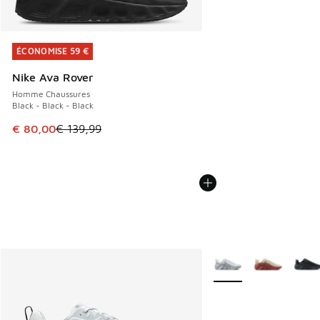
ÉCONOMISE 59 €
ÉCONOMISE 59 €
Nike Ava Rover
Homme Chaussures
Black - Black - Black
Cet article est en promotion. Prix en baisse de € 139,99 à
€ 80,00
€ 139,99
Plus de couleurs dispo