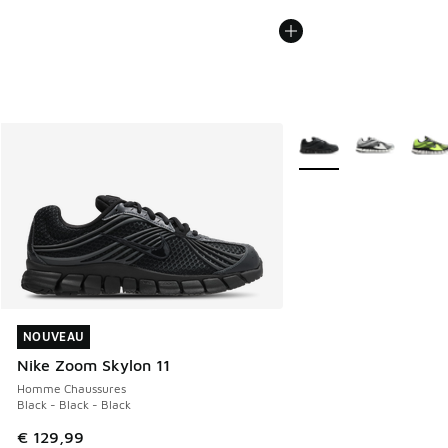
Plus de couleurs dispo
NOUVEAU
NOUVEAU
Nike Zoom Skylon 11
Homme Chaussures
Black - Black - Black
€ 129,99