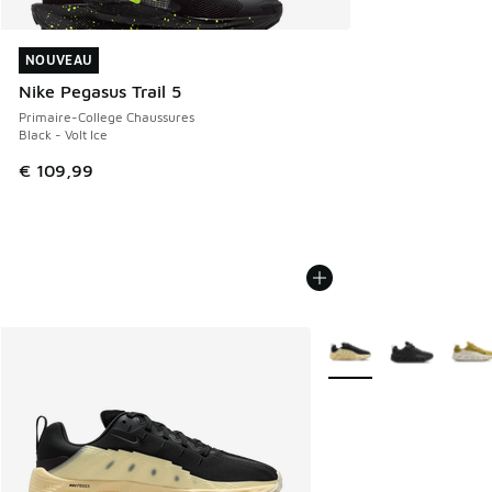
NOUVEAU
NOUVEAU
Nike Pegasus Trail 5
Primaire-College Chaussures
Black - Volt Ice
€ 109,99
Plus de couleurs dispo