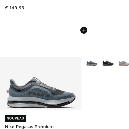
€ 149,99
Plus de couleurs dispo
NOUVEAU
NOUVEAU
Nike Pegasus Premium