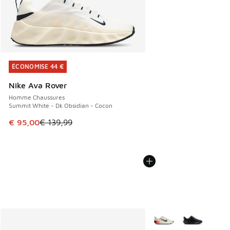
ÉCONOMISE 44 €
ÉCONOMISE 44 €
Nike Ava Rover
Homme Chaussures
Summit White - Dk Obsidian - Cocon
Cet article est en promotion. Prix en baisse de € 139,99 à
€ 95,00
€ 139,99
Plus de couleurs dispo