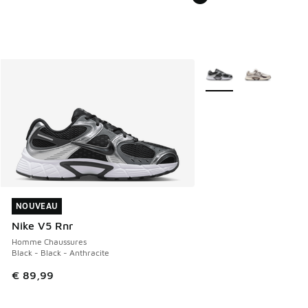
Plus de couleurs dispo
NOUVEAU
NOUVEAU
Nike V5 Rnr
Homme Chaussures
Black - Black - Anthracite
€ 89,99