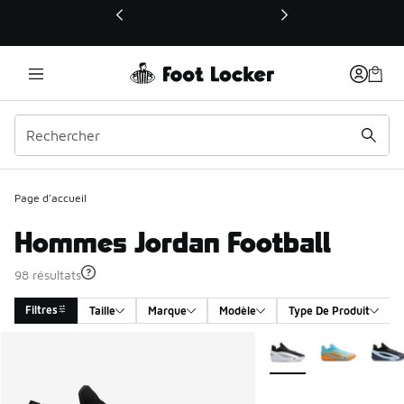
Ce lien ouvrira une nouvelle fenêtre
Page d'accueil
Hommes Jordan Football
98 résultats
Filtres
Taille
Marque
Modèle
Type De Produit
Search Results
Plus de couleurs dispo