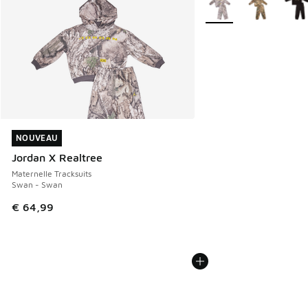
Plus de couleurs dispo
NOUVEAU
NOUVEAU
Jordan X Realtree
Maternelle Tracksuits
Swan - Swan
€ 64,99