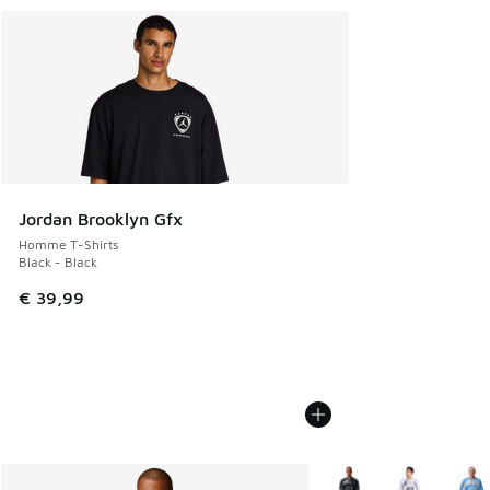
Jordan Brooklyn Gfx
Homme T-Shirts
Black - Black
€ 39,99
Plus de couleurs dispo