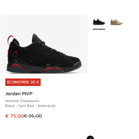
Plus de couleurs dispo
ÉCONOMISE 20 €
ÉCONOMISE 20 €
Jordan MVP
Homme Chaussures
Black - Gym Red - Anthracite
Cet article est en promotion. Prix en baisse de € 95,00 à 
€ 75,00
€ 95,00