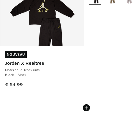
NOUVEAU
NOUVEAU
Jordan X Realtree
Maternelle Tracksuits
Black - Black
€ 54,99