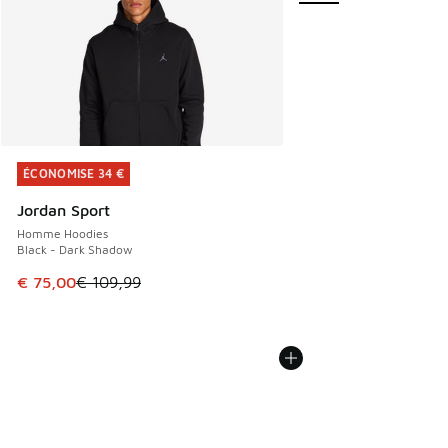
ÉCONOMISE 34 €
ÉCONOMISE 34 €
Jordan Sport
Homme Hoodies
Black - Dark Shadow
Cet article est en promotion. Prix en baisse de € 109,99 à
€ 75,00
€ 109,99