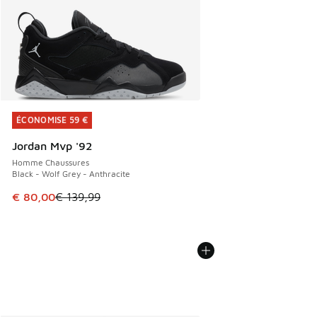
ÉCONOMISE 59 €
ÉCONOMISE 59 €
Jordan Mvp '92
Homme Chaussures
Black - Wolf Grey - Anthracite
Cet article est en promotion. Prix en baisse de € 139,99 à
€ 80,00
€ 139,99