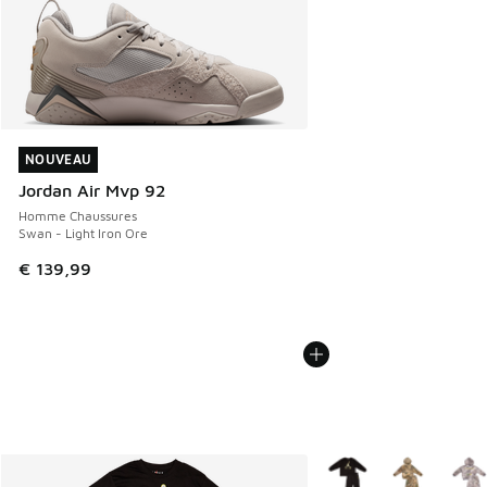
NOUVEAU
NOUVEAU
Jordan Air Mvp 92
Homme Chaussures
Swan - Light Iron Ore
€ 139,99
Plus de couleurs dispo