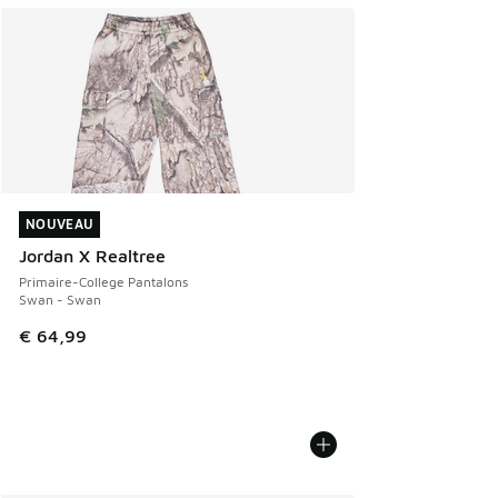
NOUVEAU
NOUVEAU
Jordan X Realtree
Primaire-College Pantalons
Swan - Swan
€ 64,99