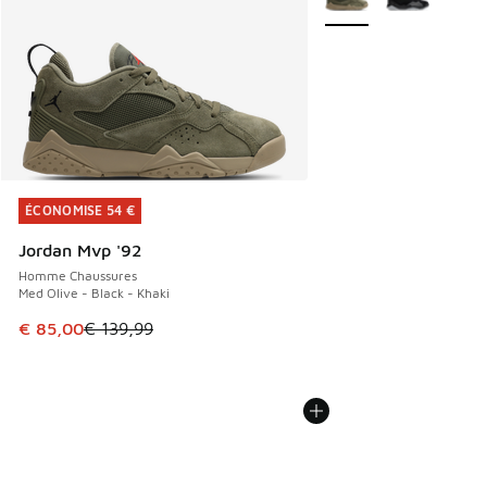
ÉCONOMISE 54 €
ÉCONOMISE 54 €
Jordan Mvp '92
Homme Chaussures
Med Olive - Black - Khaki
Cet article est en promotion. Prix en baisse de € 139,99 à
€ 85,00
€ 139,99