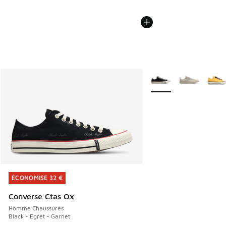
Plus de couleurs dispo
ÉCONOMISE 32 €
ÉCONOMISE 32 €
Converse Ctas Ox
Homme Chaussures
Black - Egret - Garnet