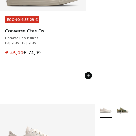
ÉCONOMISE 29 €
ÉCONOMISE 29 €
Converse Ctas Ox
Homme Chaussures
Papyrus - Papyrus
Cet article est en promotion. Prix en baisse de € 74,99 à 
€ 45,00
€ 74,99
Plus de couleurs d