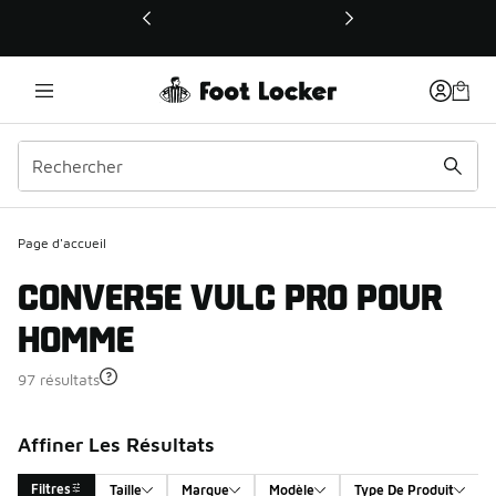
Ce lien ouvrira une nouvelle fenêtre
Page d'accueil
CONVERSE VULC PRO POUR
HOMME
97 résultats
Affiner Les Résultats
Filtres
Taille
Marque
Modèle
Type De Produit