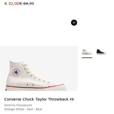
Cet article est en promotion. Prix en baisse de € 84,99 à 
€ 52,00
€ 84,99
Plus de couleurs di
Converse Chuck Taylor Throwback Hi
Homme Chaussures
Vintage White - Red - Blue