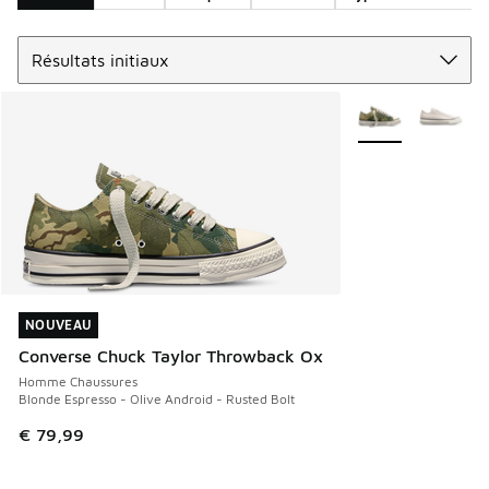
Trier
Search Results
Plus de couleurs d
NOUVEAU
NOUVEAU
Converse Chuck Taylor Throwback Ox
Homme Chaussures
Blonde Espresso - Olive Android - Rusted Bolt
€ 79,99