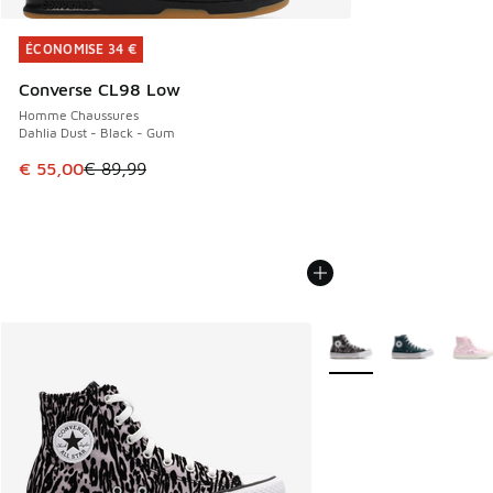
ÉCONOMISE 34 €
ÉCONOMISE 34 €
Converse CL98 Low
Homme Chaussures
Dahlia Dust - Black - Gum
Cet article est en promotion. Prix en baisse de € 89,99 à 
€ 55,00
€ 89,99
Plus de couleurs dispo