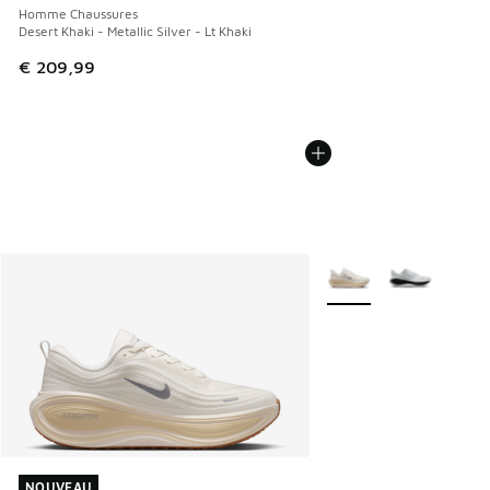
Homme Chaussures
Desert Khaki - Metallic Silver - Lt Khaki
€ 209,99
Plus de couleurs dispo
NOUVEAU
NOUVEAU