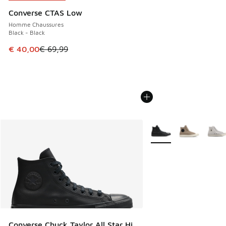
Converse CTAS Low
Homme Chaussures
Black - Black
Cet article est en promotion. Prix en baisse de € 69,99 à 
€ 40,00
€ 69,99
Plus de couleurs dispo
Converse Chuck Taylor All Star Hi