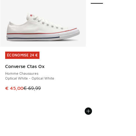
ÉCONOMISE 24 €
ÉCONOMISE 24 €
Converse Ctas Ox
Homme Chaussures
Optical White - Optical White
Cet article est en promotion. Prix en baisse de € 69,99 à 
€ 45,00
€ 69,99