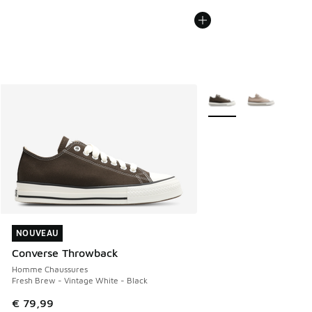
Plus de couleurs dispo
NOUVEAU
NOUVEAU
Converse Throwback
Homme Chaussures
Fresh Brew - Vintage White - Black
€ 79,99