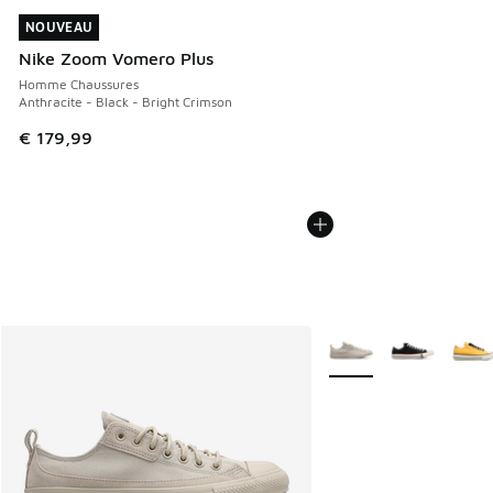
NOUVEAU
NOUVEAU
Nike Zoom Vomero Plus
Homme Chaussures
Anthracite - Black - Bright Crimson
€ 179,99
Plus de couleurs dispo