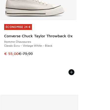
ÉCONOMISE 24 €
ÉCONOMISE 24 €
Converse Chuck Taylor Throwback Ox
Homme Chaussures
Classic Ecru - Vintage White - Black
Cet article est en promotion. Prix en baisse de € 79,99 à 
€ 55,00
€ 79,99