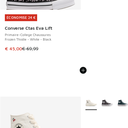
ÉCONOMISE 24 €
ÉCONOMISE 24 €
Converse Ctas Eva Lift
Primaire-College Chaussures
Frozen Thistle - White - Black
Cet article est en promotion. Prix en baisse de € 69,99 à 
€ 45,00
€ 69,99
Plus de couleurs dispo