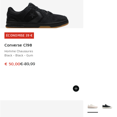
ÉCONOMISE 39 €
ÉCONOMISE 39 €
Converse Cl98
Homme Chaussures
Black - Black - Gum
Cet article est en promotion. Prix en baisse de € 89,99 à 
€ 50,00
€ 89,99
Plus de couleurs 