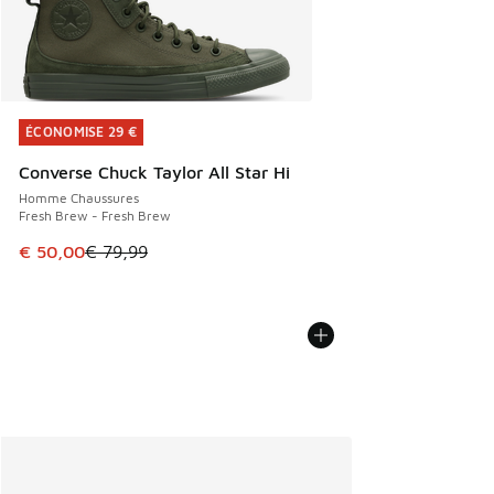
ÉCONOMISE 29 €
ÉCONOMISE 29 €
Converse Chuck Taylor All Star Hi
Homme Chaussures
Fresh Brew - Fresh Brew
Cet article est en promotion. Prix en baisse de € 79,99 à 
€ 50,00
€ 79,99