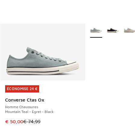
Plus de couleurs dispo
ÉCONOMISE 24 €
ÉCONOMISE 24 €
Converse Ctas Ox
Homme Chaussures
Mountain Teal - Egret - Black
Cet article est en promotion. Prix en baisse de € 74,99 à 
€ 50,00
€ 74,99