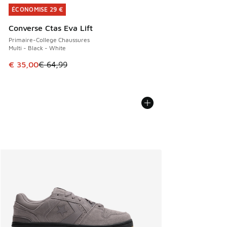
ÉCONOMISE 29 €
ÉCONOMISE 29 €
Converse Ctas Eva Lift
Primaire-College Chaussures
Multi - Black - White
Cet article est en promotion. Prix en baisse de € 64,99 à 
€ 35,00
€ 64,99