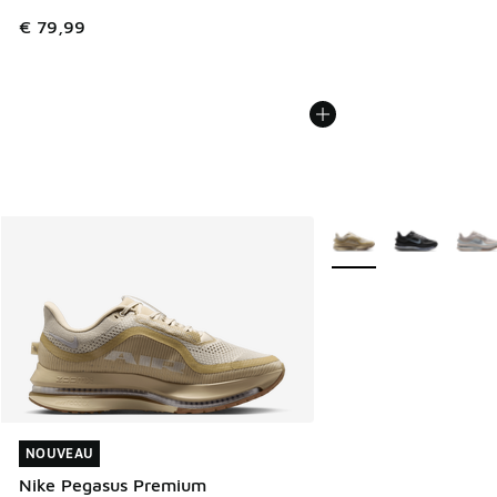
€ 79,99
Plus de couleurs dispo
NOUVEAU
NOUVEAU
Nike Pegasus Premium