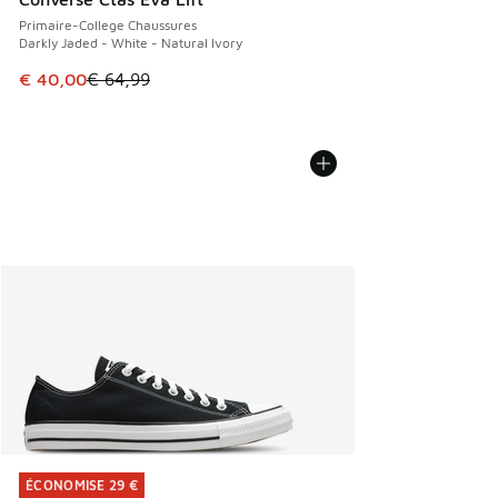
Primaire-College Chaussures
Darkly Jaded - White - Natural Ivory
Cet article est en promotion. Prix en baisse de € 64,99 à 
€ 40,00
€ 64,99
ÉCONOMISE 29 €
ÉCONOMISE 29 €