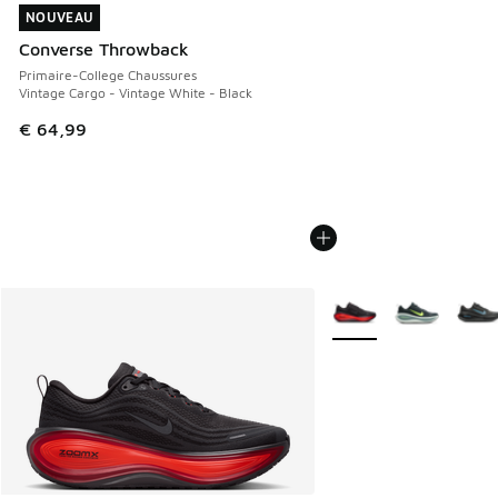
NOUVEAU
NOUVEAU
Converse Throwback
Primaire-College Chaussures
Vintage Cargo - Vintage White - Black
€ 64,99
Plus de couleurs dispo