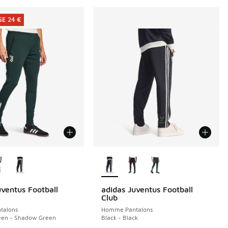
E 24 €
couleurs disponibles
Plus de couleurs disponibles
uventus Football
adidas Juventus Football
E 24 €
Club
talons
Homme Pantalons
en - Shadow Green
Black - Black