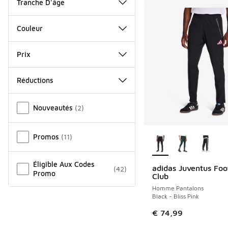
Tranche D'âge
Couleur
Prix
Réductions
Autre
Nouveautés
(
2
)
Plus de couleurs dis
Promos
(
11
)
Éligible Aux Codes
adidas Juventus Foo
(
42
)
Promo
Club
Homme Pantalons
Black - Bliss Pink
€ 74,99