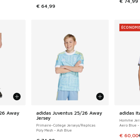
€ 74,99
romotion. Prix en baisse de € 74,99 à € 50,00
€ 64,99
ÉCONOMIS
/26 Away
adidas Juventus 25/26 Away
adidas I
ÉCONOMIS
Jersey
Homme Jers
Primaire-College Jerseys/Replicas
Aero Blue -
Poly Mesh - Ash Blue
Cet artic
€ 60,00