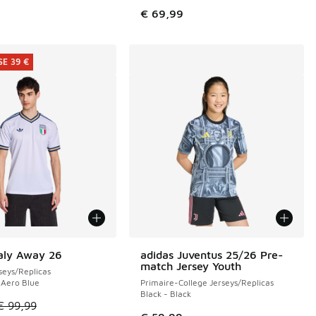
€ 69,99
E 39 €
taly Away 26
adidas Juventus 25/26 Pre-
E 39 €
match Jersey Youth
eys/Replicas
 Aero Blue
Primaire-College Jerseys/Replicas
Black - Black
le est en promotion. Prix en baisse de € 99,99 à € 60,00
€ 99,99