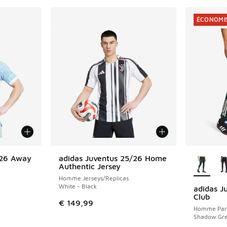
ÉCONOMIS
Plus de 
/26 Away
adidas Juventus 25/26 Home
Authentic Jersey
Homme Jerseys/Replicas
White - Black
adidas J
ÉCONOMIS
Club
€ 149,99
Homme Pan
Shadow Gre