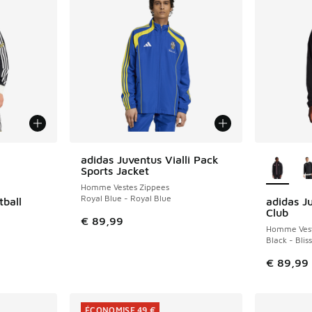
ponibles
Plus de 
adidas Juventus Vialli Pack
Sports Jacket
Homme Vestes Zippees
Royal Blue - Royal Blue
tball
adidas J
Club
€ 89,99
Homme Vest
Black - Blis
€ 89,99
ÉCONOMISE 49 €