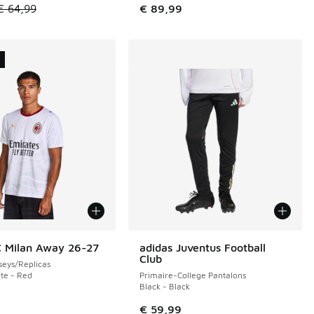
le est en promotion. Prix en baisse de € 64,99 à € 40,00
€ 64,99
€ 89,99
U
 Milan Away 26-27
adidas Juventus Football
Club
eys/Replicas
te - Red
Primaire-College Pantalons
Black - Black
€ 59,99