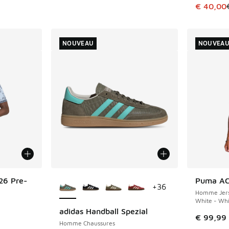
Cet artic
€ 40,00
NOUVEAU
NOUVEA
Plus de couleurs disponibles
26 Pre-
Puma AC
NOUVEAU
+
36
Homme Jers
White - Whi
adidas Handball Spezial
NOUVEAU
€ 99,99
Homme Chaussures