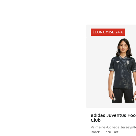
ÉCONOMISE 24 €
adidas Juventus Foo
ÉCONOMISE 24 €
Club
Primaire-College Jerseys/R
Black - Ecru Tint