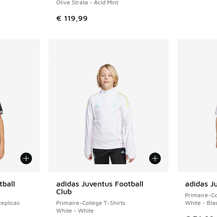
Olive Strata - Acid Mint
€ 119,99
tball
adidas Juventus Football
adidas J
Club
Primaire-Co
eplicas
Primaire-College T-Shirts
White - Bla
White - White