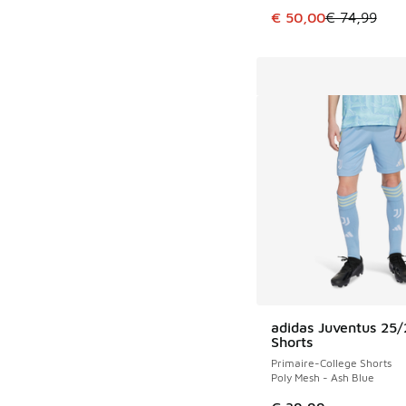
Cet article est en p
€ 50,00
€ 74,99
adidas Juventus 25
Shorts
Primaire-College Shorts
Poly Mesh - Ash Blue