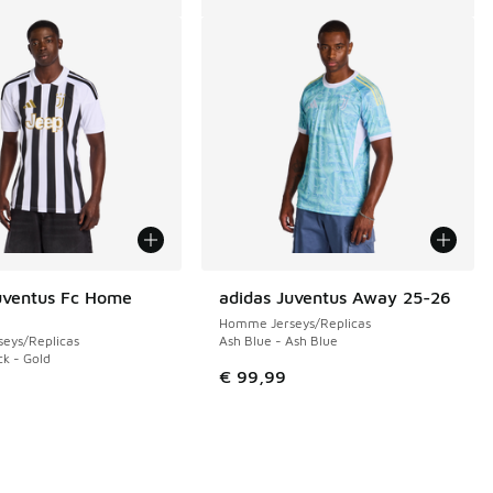
uventus Fc Home
adidas Juventus Away 25-26
Homme Jerseys/Replicas
eys/Replicas
Ash Blue - Ash Blue
ck - Gold
de € 99,99 à € 50,00
€ 99,99