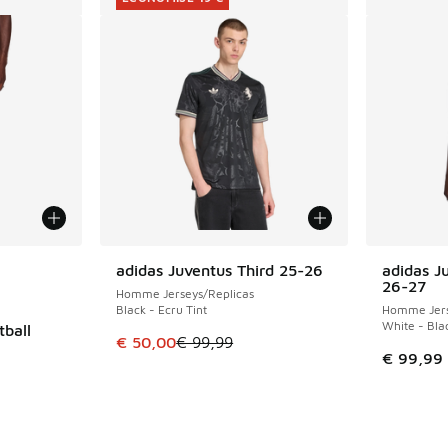
ponibles
adidas Juventus Third 25-26
adidas J
ÉCONOMISE 49 €
26-27
Homme Jerseys/Replicas
Black - Ecru Tint
Homme Jers
White - Bla
tball
Cet article est en promotion. Prix en baisse 
€ 50,00
€ 99,99
€ 99,99