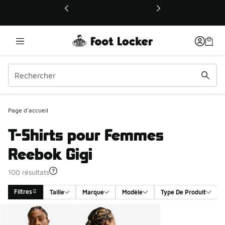
Ce lien ouvrira une nouvelle fenêtre
Page d'accueil
T-Shirts pour Femmes
Reebok Gigi
100 résultats
Filtres
Taille
Marque
Modèle
Type De Produit
Search Results