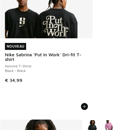
NOUVEAU
NOUVEAU
Nike Sabrina 'Put In Work' Dri-fit T-
shirt
Homme T-Shirts
Black - Black
€ 34,99
Plus de couleurs dispo