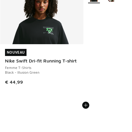
NOUVEAU
NOUVEAU
Nike Swift Dri-fit Running T-shirt
Femme T-Shirts
Black - Illusion Green
€ 44,99