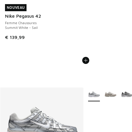
NOUVEAU
NOUVEAU
Nike Pegasus 42
Femme Chaussures
Summit White - Sail
€ 139,99
Plus de couleurs dispo