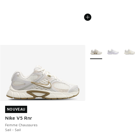
Plus de couleurs dispo
NOUVEAU
NOUVEAU
Nike V5 Rnr
Femme Chaussures
Sail - Sail