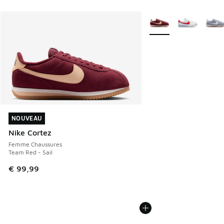
Plus de couleurs dispo
NOUVEAU
NOUVEAU
Nike Cortez
Femme Chaussures
Team Red - Sail
€ 99,99