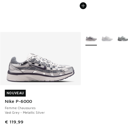
Plus de couleurs dispo
NOUVEAU
NOUVEAU
Nike P-6000
Femme Chaussures
Vast Grey - Metallic Silver
€ 119,99