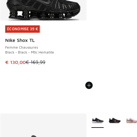
ÉCONOMISE 39 €
ÉCONOMISE 39 €
Nike Shox TL
Femme Chaussures
Black - Black - Mtlc Hematite
Cet article est en promotion. Prix en baisse de € 169,99 à
€ 130,00
€ 169,99
Plus de couleurs dispo