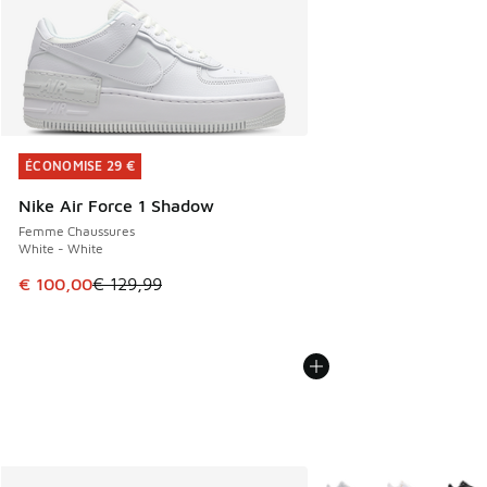
ÉCONOMISE 29 €
ÉCONOMISE 29 €
Nike Air Force 1 Shadow
Femme Chaussures
White - White
Cet article est en promotion. Prix en baisse de € 129,99 à
€ 100,00
€ 129,99
Plus de couleurs dispo