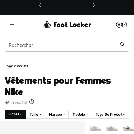
Ce lien ouvrira une nouvelle fenêtre
Page d'accueil
Vêtements pour Femmes
Nike
464 résultats
Filtres
Taille
Marque
Modèle
Type De Produit
Search Results
Plus de couleurs dispo