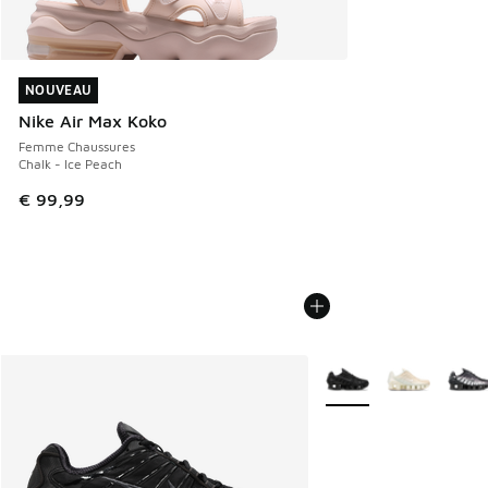
NOUVEAU
NOUVEAU
Nike Air Max Koko
Femme Chaussures
Chalk - Ice Peach
€ 99,99
Plus de couleurs dispo