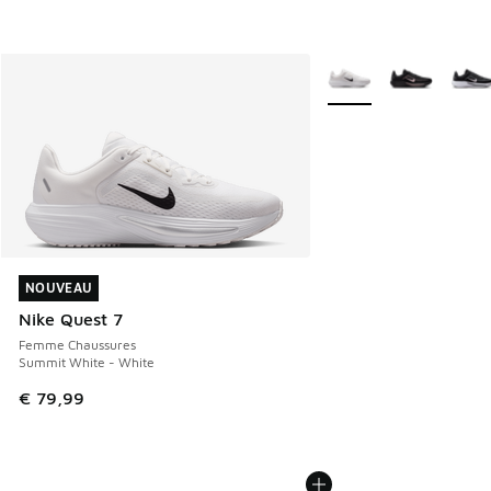
Plus de couleurs dispo
NOUVEAU
NOUVEAU
Nike Quest 7
Femme Chaussures
Summit White - White
€ 79,99