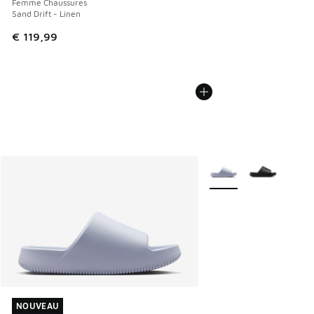
Femme Chaussures
Sand Drift - Linen
€ 119,99
Plus de couleurs dispo
NOUVEAU
NOUVEAU