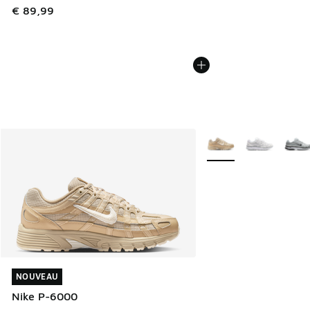
€ 89,99
Plus de couleurs dispo
NOUVEAU
NOUVEAU
Nike P-6000