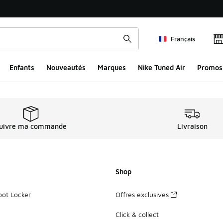
Français
Enfants
Nouveautés
Marques
Nike Tuned Air
Promos
de 6 ans et + Nike N
uivre ma commande
Livraison
Shop
oot Locker
Offres exclusives
Click & collect